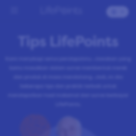
Tips LifePoints
Kami menyikapi serius pendapatmu. Jawaban yang
kamu masukkan dalam survei membentuk merek
dan produk di masa mendatang. Jadi, ini dia
beberapa tips dan praktik terbaik untuk
mendapatkan hasil maksimal dari survei berbayar
LifePoints.