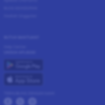
Aplikasi LifePoints
BLOG KEHIDUPAN
Hadiah Unggulan
BUTUH BANTUAN?
Help Center
UNDUH APLIKASI
TERHUBUNG DENGAN KAMI