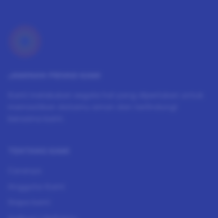
JAMINAN PRIVASI KAMI
Kami melakukan segala hal yang diperlukan untuk
memastikan datamu aman dan terlindungi
bersama kami.
TENTANG KAMI
Caranya
Anggota Kami
Siapa kami