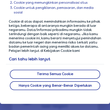
Cookie yang memungkinkan personalisasi situs
Tip 7
Cookie untuk pengiklanan, pemasaran, dan media
sosial
Jangan gunakan VPN
atau pemblokir iklan
Cookie di atas dapat memindahkan informasimu ke pihak
ketiga, beberapa di antaranya mungkin berada di luar
negaramu. Data/informasi pribadimu mungkin tidak
terlindungi dengan baik seperti di negaramu. Jika kamu
menerima cookie ini, kamu berarti menyetujui pemindahan
datamu ke luar negeri dan menerima risiko terkait yaitu
Tip 8
badan pemerintah asing yang memiliki akses ke datamu.
Pelajari lebih lanjut di Kebijakan Cookie kami
Maksimalkan
Cari tahu lebih lanjut
perolehan poinmu
Terima Semua Cookie
Hanya Cookie yang Benar-Benar Diperlukan
Tip 9
Libur dulu saat ke
luar negeri