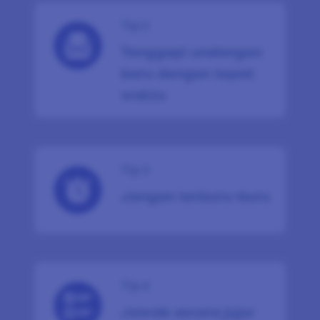
Tip 2
Tanggapi undangan
baru dengan tepat
waktu
Tip 3
Jangan terburu-buru
Tip 4
Jawab secara jujur