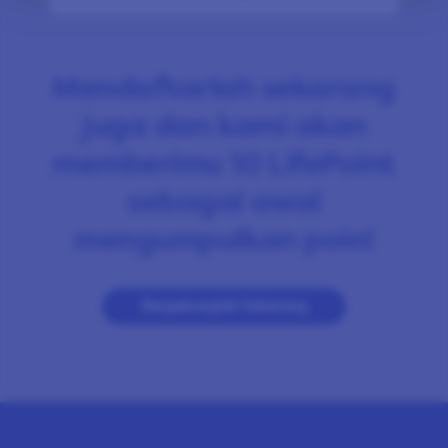
Mendaftarlah sekarang
juga dan kami akan
memberimu 10 LifePoint
sebagai awal
mengumpulkan poin!
Bergabunglah Sekarang