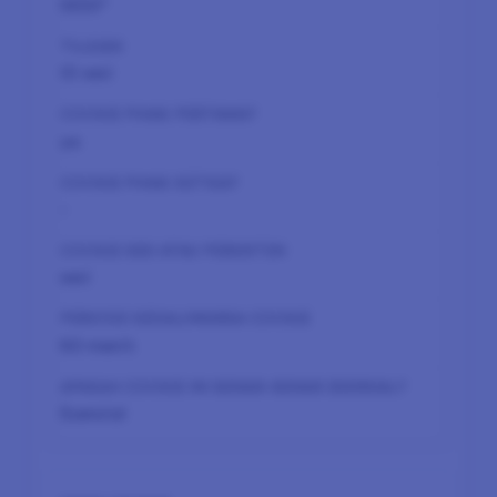
SESS*
ID sesi
ya
-
sesi
60 menit
Esensial