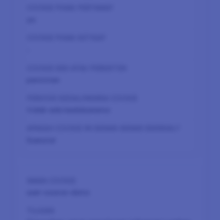
ya
-
persisten
tidak ada kedaluwarsa
Esensial
user-source-data