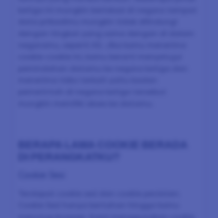
ketiga ini mungkin berlokasi di negara tempat
data pribadimu mungkin tidak dilindungi
dengan tingkat yang sama dengan di dalam
negaramu, seperti AS. Jika kamu menerima
cookie-cookie ini, kamu berarti menyetujui
pemindahan datamu ke negara ketiga dan
menerima risiko terkait yaitu badan
pemerintah di negara ketiga tersebut
mungkin memiliki akses ke datamu.
BERAPA LAMA COOKIE BERADA
DI PERANGKATKU?
Cookie Sesi
Terdapat cookie sesi dan cookie persisten.
Cookie Sesi hanya bertahan hingga kamu
menutup browser. Kami menggunakan cookie