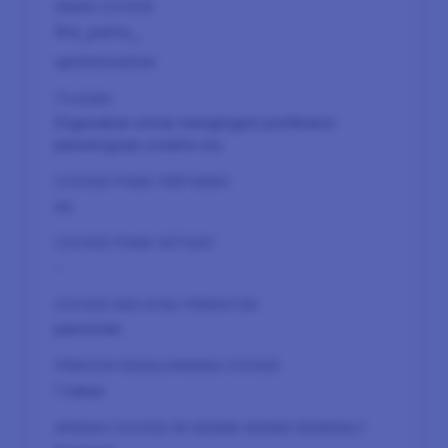
3rd_party_
optimization
Digunakan untuk mengingat preferensi
persetujuan cookie-mu
ya
-
persisten
1 tahun