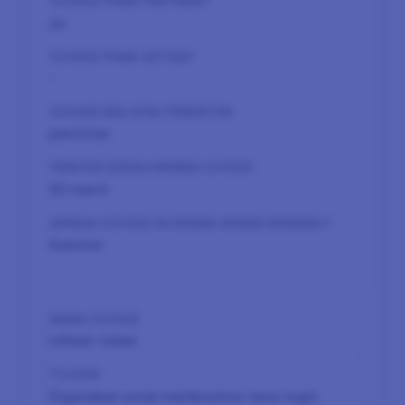
ya
-
persisten
30 menit
Esensial
refresh-token
Digunakan untuk membuatmu terus login