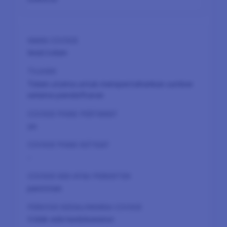
lead.token
Token utama untuk mempertahankan sumber
selama pendaftaran
ya
-
persisten
tidak ada kedaluwarsa