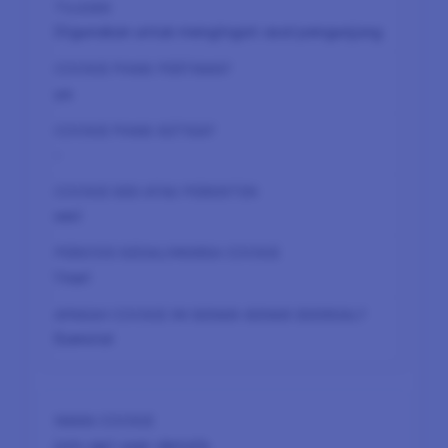
Digunakan untuk mengingat asal pengunjung
ya
-
sesi
1 hari
Esensial
join-api-user-details