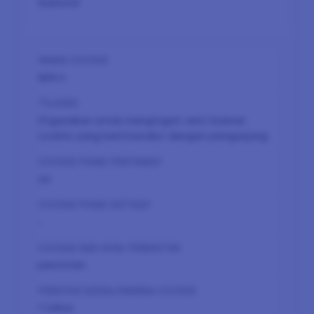
Esensial
lpbcv
Digunakan untuk mengingat versi banner
cookie yang berinteraksi dengan pengunjung
ya
-
persisten
1 tahun