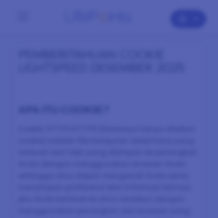
PEMBERITAHUAN COOKIE
LIGHTSPEED DESEMBER 2025
APA ITU COOKIE?
Cookie HTTP/HTTPS (biasanya hanya disebut
cookie) adalah file komputer sederhana yang
terbuat dari teks yang disimpan ke perangkat
Anda dengan menggunakan browser Anda
sehingga situs dapat mengenali Anda serta
menyimpan preferensi dan informasi lainnya
jika Anda kembali ke situs tersebut dengan
menggunakan perangkat dan browser yang