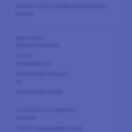
Esensial
NuDetect.sessionId
Pencegahan bot
ya
-
persisten