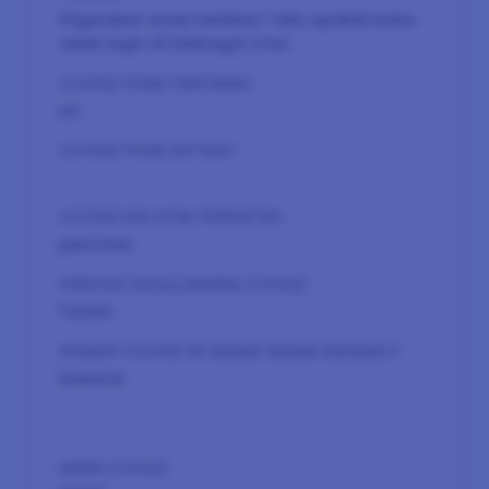
Digunakan untuk memberi tahu apakah kamu
telah login di berbagai situs
ya
-
persisten
1 bulan
Esensial