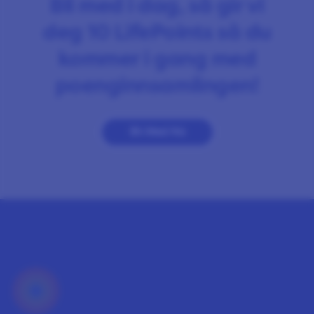
Bli med i dag, så gir vi
deg 10 LifePoints så du
kommer i gang med
poenginnsamlingen!
Bli Med Nå