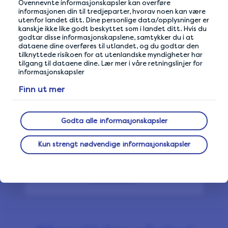
Ovennevnte informasjonskapsler kan overføre
reklameblokkeringer
informasjonen din til tredjeparter, hvorav noen kan være
utenfor landet ditt. Dine personlige data/opplysninger er
kanskje ikke like godt beskyttet som i landet ditt. Hvis du
godtar disse informasjonskapslene, samtykker du i at
dataene dine overføres til utlandet, og du godtar den
tilknyttede risikoen for at utenlandske myndigheter har
Tips 8
tilgang til dataene dine. Lær mer i våre retningslinjer for
informasjonskapsler
Tjen mest mulig
Finn ut mer
Godta alle informasjonskapsler
Tips 9
Kun strengt nødvendige informasjonskapsler
Ta en pause når du er
i utlandet