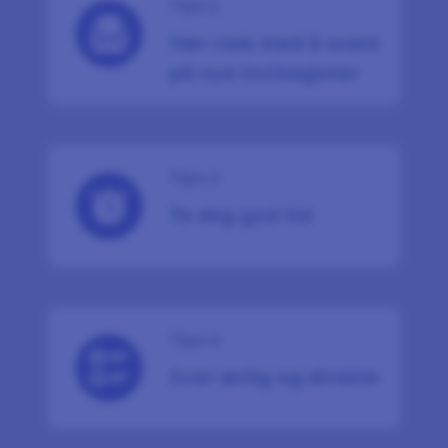
Tips 2
Vær rask med å svare
på nye invitasjoner
Tips 3
Ta deg god tid
Tips 4
Svar ærlig og direkte