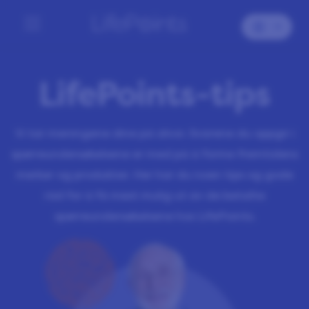
LifePoints-tips
Vi tar meningene dine på alvor. Svarene du oppgir i
spørreundersøkelsene er med på å forme fremtidens
merker og produkter. Her har du noen tips og gode
råd for å få mest mulig ut av de betalte
spørreundersøkelsene hos LifePoints.