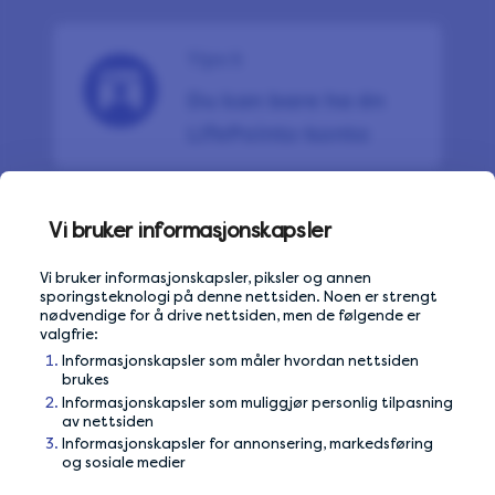
Tips 5
Du kan bare ha én
LifePoints-konto
Vi bruker informasjonskapsler
Tips 6
Vi bruker informasjonskapsler, piksler og annen
Unngå å bruke delte
sporingsteknologi på denne nettsiden. Noen er strengt
nødvendige for å drive nettsiden, men de følgende er
WiFi-nettverk
valgfrie:
Informasjonskapsler som måler hvordan nettsiden
brukes
Informasjonskapsler som muliggjør personlig tilpasning
av nettsiden
Tips 7
Informasjonskapsler for annonsering, markedsføring
og sosiale medier
Ikke bruk VPN eller