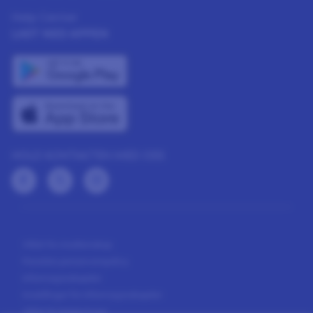
Help Center
LAST NED APPEN
HOLD KONTAKTEN MED OSS
Vilkår for medlemskap
Panelets personvernpolicy
Informasjonskapsler
Innstillinger for informasjonskapsler
Vilkår for belønninger