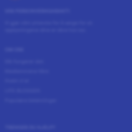
VÅR PERSONVERNGARANTI
Vi gjør vårt ytterste for å sørge for at
opplysningene dine er sikre hos oss.
OM OSS
Slik fungerer det
Medlemmene Våre
Hvem vi er
LIFE-BLOGGEN
Populære belønninger
TRENGER DU HJELP?