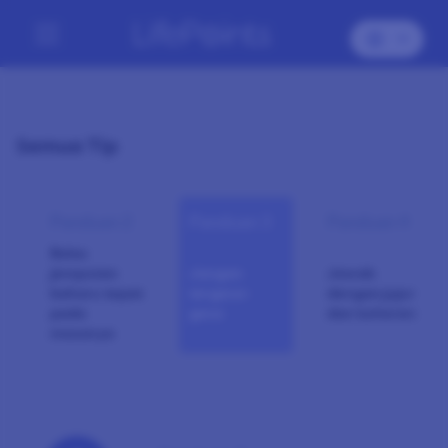
Semua Tip
Panduan 2
Panduan 3
Panduan 4
Balas
jemputan
Jangan
Jawab
baharu tepat
tergesa-
dengan jujur
pada
gesa
dan koheren
masanya