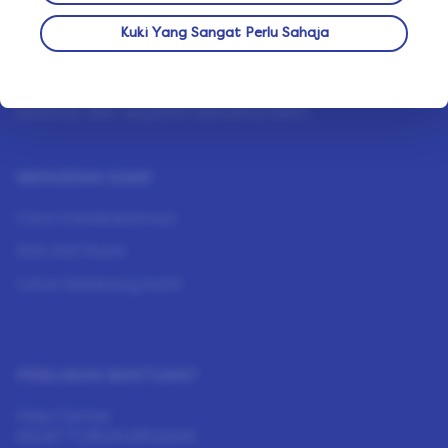
JAMINAN PRIVASI KAMI
Kuki Yang Sangat Perlu Sahaja
Kami menggunakan langkah-langkah keselamatan
seketat mungkin untuk memastikan data anda
selamat dan terjamin bersama kami.
MENGENAI KAMI
Cara melakukannya
Ahli-Ahli Kami
Latar belakang kami
PERLUKAN BANTUAN?
Help Center
MUAT TURUN APLIKASI