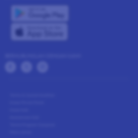
BERHUBUNGLAH DENGAN KAMI
Terma & Syarat Keahlian
Dasar Privasi Panel
Dasar Kuki
Keutamaan Kuki
Terma Program Ganjaran
Peta Laman