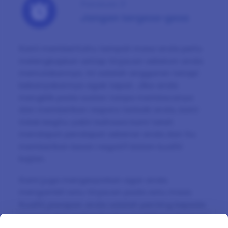
Panduan 3
Jangan tergesa-gesa
Kami memberitahu tempoh masa anda perlu
melengkapkan setiap tinjauan sebelum anda
memulakannya. Ini adalah anggaran tetapi
kebanyakannya agak tepat. Jika anda
mengklik pada soalan tanpa membacanya
dan memberikan respons terbaik anda, kami
tidak begitu yakin bahawa kami telah
mendapat pendapat sebenar anda dan itu
memberikan kesan negatif dalam kualiti
kajian.
Kami juga mengesyorkan agar anda
mengambil satu tinjauan pada satu masa.
Kualiti jawapan anda adalah penting kepada
jenama dan melengkapkan berbilang tinjauan