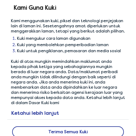
pada tab yang berbeza menjejaskan tahap
Kami Guna Kuki
perhatian yang anda berikan dalam respons
anda.
Kami menggunakan kuki, piksel dan teknologi penjejakan
lain di laman ini. Sesetengahnya amat diperlukan untuk
menggerakkan laman, tetapi yang berikut adalah pilihan.
Kuki mengukur cara laman digunakan
Kuki yang membolehkan pemperibadian laman
Petua Sebelum Ini
Tip seterusnya
Kuki untuk pengiklanan, pemasaran dan media sosial
Respond to new
Answer honestly and
invites timely
coherently
Kuki di atas mungkin memindahkan maklumat anda
kepada pihak ketiga yang sebahagiannya mungkin
berada di luar negara anda. Data/maklumat peribadi
anda mungkin tidak dilindungi dengan baik seperti di
negara anda. Jika anda menerima kuki ini, anda
membenarkan data anda dipindahkan ke luar negara
dan menerima risiko berkaitan agensi kerajaan luar yang
mempunyai akses kepada data anda. Ketahui lebih lanjut
di dalam Dasar Kuki kami
Ketahui lebih lanjut
Terima Semua Kuki