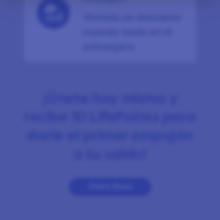
Tómate un descanso
cuando estés en el
extranjero
¡Únete hoy mismo y
recibe 10 LifePoints para
darle el primer empujón
a tu saldo!
Únete Ahora