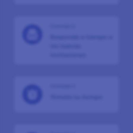
Consejo 2
Responde a tiempo a
las nuevas
invitaciones
Consejo 3
Tómate tu tiempo