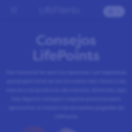
Consejos
LifePoints
Nos tomamos en serio tus opiniones. Las respuestas
que proporcionas en las encuestas dan forma a las
marcas y los productos del mañana. Entonces, aquí
hay algunos consejos y mejores prácticas para
aprovechar al máximo las encuestas pagadas de
LifePoints.