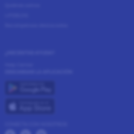
Quiénes somos
LIFEBLOG
Recompensas destacadas
¿NECESITAS AYUDA?
Help Center
DESCARGAR LA APLICACIÓN
CONECTA CON NOSOTROS