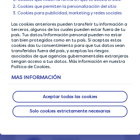
Cookies que permiten la personalización del sitio
Cookies para publicidad, marketing y redes sociales
Consejo 7
Las cookies anteriores pueden transferir tu información a
terceros, algunos de los cuales pueden estar fuera de tu
No uses VPN ni
país. Tus datos/información personal pueden no estar
tan bien protegidos como en tu país. Si aceptas estas
bloqueadores de
cookies das tu consentimiento para que tus datos sean
transferidos fuera del país, y aceptas los riesgos
anuncios
asociados de que agencias gubernamentales extranjeras
tengan acceso a tus datos. Más información en nuestra
Política de Cookies.
MÁS INFORMACIÓN
Consejo 8
Maximiza tus
Aceptar todas las cookies
ganancias
Solo cookies estrictamente necesarias
Consejo 9