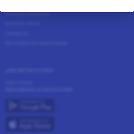
Cómo funciona
Nuestros Miembros
Quiénes somos
LIFEBLOG
Recompensas destacadas
¿NECESITAS AYUDA?
Help Center
DESCARGAR LA APLICACIÓN