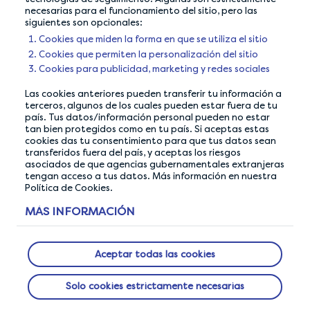
coherently
networks
necesarias para el funcionamiento del sitio, pero las
siguientes son opcionales:
Cookies que miden la forma en que se utiliza el sitio
Cookies que permiten la personalización del sitio
Cookies para publicidad, marketing y redes sociales
Las cookies anteriores pueden transferir tu información a
terceros, algunos de los cuales pueden estar fuera de tu
país. Tus datos/información personal pueden no estar
tan bien protegidos como en tu país. Si aceptas estas
cookies das tu consentimiento para que tus datos sean
transferidos fuera del país, y aceptas los riesgos
asociados de que agencias gubernamentales extranjeras
tengan acceso a tus datos. Más información en nuestra
Política de Cookies.
NUESTRA GARANTÍA DE PRIVACIDAD
MÁS INFORMACIÓN
Hacemos todo lo posible para garantizar que tus
datos estén seguros con nosotros.
Aceptar todas las cookies
Solo cookies estrictamente necesarias
ACERCA DE NOSOTROS