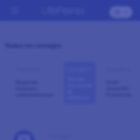
Todos los consejos
Consejo 4
Consejo 5
Consejo 6
Ten solo
Responde
Avoid
una cuenta
honesta y
shared Wi-
de
coherentemente
Fi networks
LifePoints
Consejo 5