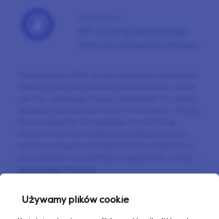
Wskazówka 7
Nie używaj technologii
VPN ani blokerów reklam
Technologia VPN, proxy, programy blokujące
reklamy lub przeglądarki internetowe, takie
jak Tor, ukrywają Twoją tożsamość na różne
sposoby, gdy łączysz się z Internetem. Mogą
być przydatne ze względu na ochronę
prywatności, ale zalecamy wyłączenie ich
podczas logowania się na konto LifePoints i
korzystanie ze zwykłej przeglądarki, takiej
jak Google Chrome.
Używamy plików cookie