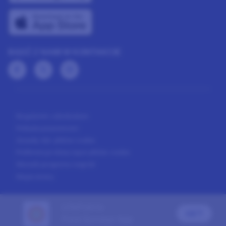
BĄDŹ Z NAMI W KONTAKCIE
Regulamin członkostwa
Polityka prywatności
Zasady dot. plików cookie
Preferencje dotyczące plików cookie
Warunki programu nagród
Mapa strony
LifePoints
GET
Paid Surveys App