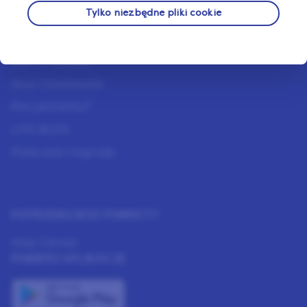
Tylko niezbędne pliki cookie
O NAS
Jak to działa?
Nasi Członkowie
Kim jesteśmy?
LIFE BLOG
Polecane nagrody
POTRZEBUJESZ POMOCY?
Help Center
POBIERZ APLIKACJĘ