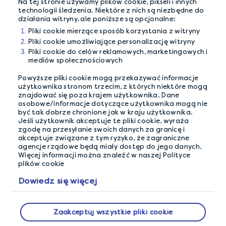
Poprzedni
Następna
Na tej stronie używamy plików cookie, pikseli i innych
technologii śledzenia. Niektóre z nich są niezbędne do
wskazówka
wskazówka
działania witryny, ale poniższe są opcjonalne:
Avoid shared Wi-Fi
Maximise your
Pliki cookie mierzące sposób korzystania z witryny
networks
earnings
Pliki cookie umożliwiające personalizację witryny
Pliki cookie do celów reklamowych, marketingowych i
mediów społecznościowych
Powyższe pliki cookie mogą przekazywać informacje
użytkownika stronom trzecim, z których niektóre mogą
znajdować się poza krajem użytkownika. Dane
osobowe/informacje dotyczące użytkownika mogą nie
być tak dobrze chronione jak w kraju użytkownika.
Jeśli użytkownik akceptuje te pliki cookie, wyraża
zgodę na przesyłanie swoich danych za granicę i
akceptuje związane z tym ryzyko, że zagraniczne
agencje rządowe będą miały dostęp do jego danych.
Więcej informacji można znaleźć w naszej Polityce
plików cookie
NASZA GWARANCJA PRYWATNOŚCI
Dowiedz się więcej
Dokładamy wszelkich starań, aby zapewnić
bezpieczeństwo przechowywanych przez nas
Zaakceptuj wszystkie pliki cookie
Twoich danych.