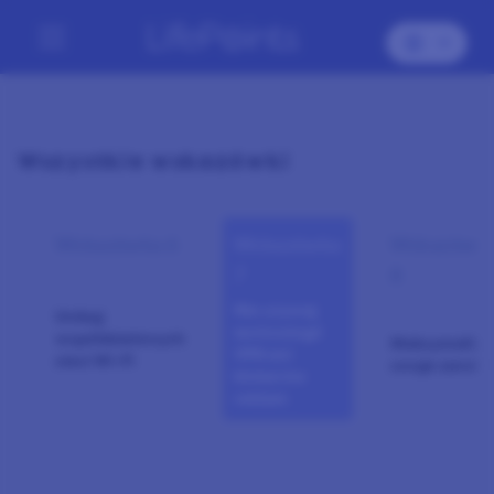
Wszystkie wskazówki
Wskazówka 6
Wskazówka
Wskazówk
7
8
Nie używaj
Unikaj
technologii
współdzielonych
Maksymalizu
VPN ani
sieci Wi-Fi
swoje zarobk
blokerów
reklam