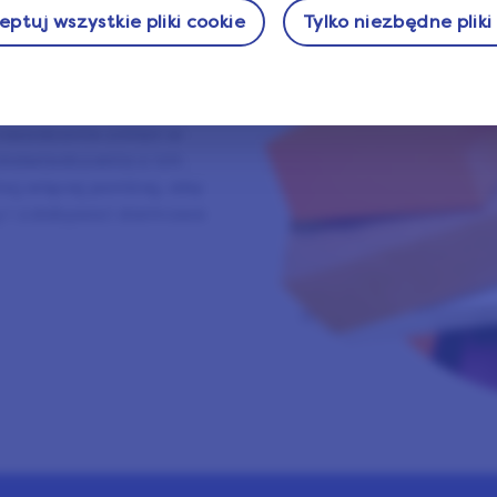
ptuj wszystkie pliki cookie
Tylko niezbędne pliki
rabianie na ankietach,
 jest dla Ciebie.
i i odpowiedziami z
rowadzanie zmian w
doświadczenia z ich
aj więcej poniżej, aby
ety i zdobywać darmowe