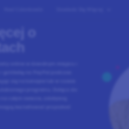
Nasi Członkowie
Dowiedz Się Więcej
ęcej o
tach
iety online w dowolnym miejscu i
 i gotówkę na PayPal podczas
jąc się na kanapie lub w czasie
ulubionego programu. Dołącz do
s na całym świecie, zdobywaj
omagaj kształtować przyszłość