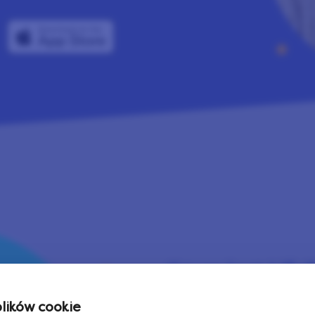
Czym jest Life
W LifePoints prowadzimy
ików cookie