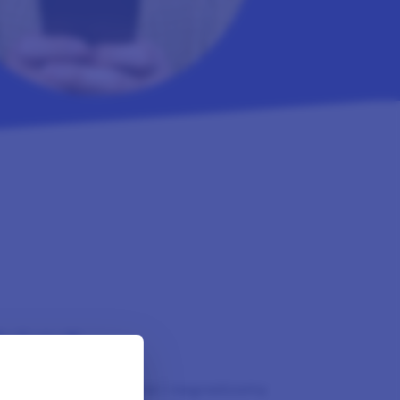
Points?
 badania rynku online i nagradzamy