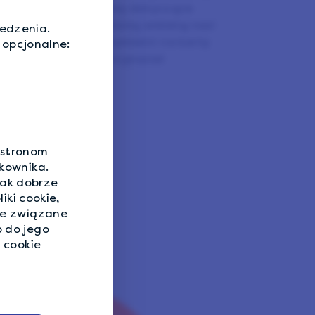
owiadanie na ankiety dotyczące
w. Za każdą wypełnioną ankietę nasi
ledzenia.
nkty, które mogą wymienić na karty
 opcjonalne:
nta PayPal. Jakie to proste!
 stronom
kownika.
ak dobrze
iki cookie,
je związane
 do jego
 cookie