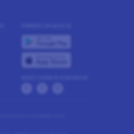
SZ
POBIERZ APLIKACJĘ
BĄDŹ Z NAMI W KONTAKCIE
runki programu nagród
Mapa strony