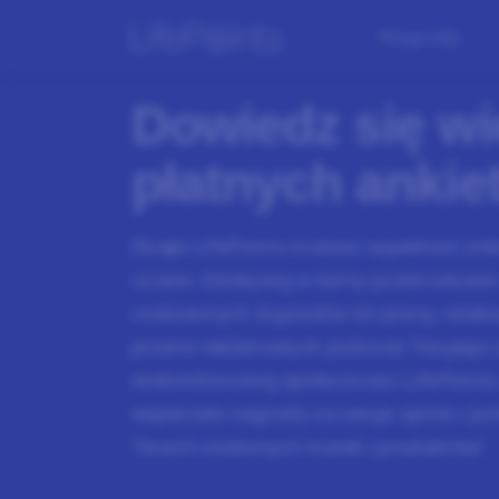
Nagrody
Dowiedz się wi
płatnych ankie
Dzięki LifePoints możesz wypełniać ank
czasie. Zdobywaj e-karty podarunkowe
codziennych dojazdów do pracy, relaksu
przerw reklamowych podczas Twojego 
wielomilionowej społeczności LifePoint
wspaniałe nagrody
za swoje opinie i p
Twoich ulubionych marek i produktów!