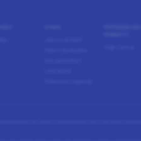
OŚCI
O NAS
POTRZEBUJE
POMOCY?
aby
Jak to działa?
Help Center
Nasi Członkowie
Kim jesteśmy?
LIFE BLOG
Polecane nagrody
ywatności
Zasady dot. plików cookie
Preferencje dotyczące plików cookie
Wa