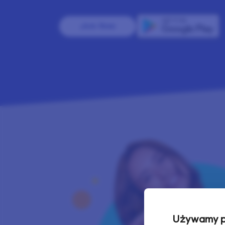
Join Now
Używamy pl