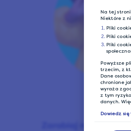
Na tej stron
Niektóre z n
Pliki cook
Pliki cook
Pliki coo
społeczno
Powyższe pl
trzecim, z 
Dane osobow
chronione ja
wyraża zgod
z tym ryzyk
danych. Więc
Dowiedz się 
Zarabiaj na ankietach