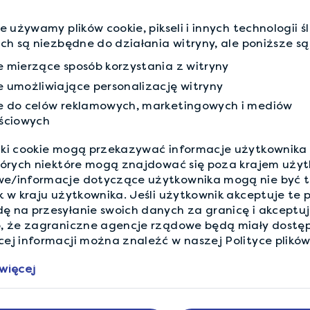
naszych członków za odp
różnych marek i produktó
ie używamy plików cookie, pikseli i innych technologii ś
członkowie zdobywają pu
ich są niezbędne do działania witryny, ale poniższe są
upominkowe i zasilenie ko
ie mierzące sposób korzystania z witryny
ie umożliwiające personalizację witryny
Więcej Informacji
kie do celów reklamowych, marketingowych i mediów
ściowych
iki cookie mogą przekazywać informacje użytkownika
których niektóre mogą znajdować się poza krajem użyt
e/informacje dotyczące użytkownika mogą nie być t
k w kraju użytkownika. Jeśli użytkownik akceptuje te pl
ę na przesyłanie swoich danych za granicę i akceptu
o, że zagraniczne agencje rządowe będą miały dostęp
ej informacji można znaleźć w naszej Polityce plików
więcej
 z LifePoints