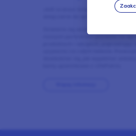
Zaakce
Jeśli szukasz łatwego sposobu na za
dołączenie do społeczności LifePoints
Dzielenie się swoimi spostrzeżeniam
naszymi partnerami pozwala na wp
produktach i usługach, poprawiając 
używania na całym świecie. Przeczyt
dowiedzieć się, jak wypełniać anki
karty upominkowe z LifePoints.
Więcej Informacji