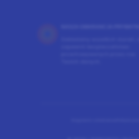
NASZA GWARANCJA PRYWATN
Dokładamy wszelkich starań, 
zapewnić bezpieczeństwo
przechowywanych przez nas
Twoich danych.
Regulamin członkostwa
Polityka pr