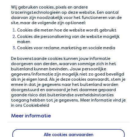
Waarde Van LifePoints Punten
Wij gebruiken cookies, pixels en andere
traceringstechnologieën op deze website. Een aantal
daarvan zijn noodzakelijk voor het functioneren van de
Je krijgt een bepaald aantal LifePoints
site, maar de volgende zijn optioneel:
Punten per voltooide activiteit (afhankelijk
Cookies die meten hoe de website wordt gebruikt
van de moeilijkheidsgraad). Het aantal
Cookies die personalisering van de website mogelijk
maken
beschikbare LifePoints Punten voor elke
Cookies voor reclame, marketing en sociale media
activiteit wordt op de Website vermeld.
Uw aantal punten, alsook de geschiedenis
De bovenstaande cookies kunnen jouw informatie
doorgeven aan derden, waarvan sommige zich in het
van uw verdiende en ingewisselde punten
buitenland kunnen bevinden. Jouw persoonlijke
is beschikbaar op de individuele
gegevens/informatie zijn mogelijk niet zo goed beveiligd
ledenpagina van de website.
als in je eigen land. Als je deze cookies aanvaardt, stem je
ermee in dat je gegevens naar het buitenland worden
LifePoints Punten zijn uw individuele
doorgestuurd en aanvaard je het daarmee gepaard
eigendom en kunnen niet worden
gaande risico dat buitenlandse overheidsinstanties
toegang hebben tot je gegevens. Meer informatie vind je
overgedragen, verkocht of geschonken
in ons Cookiebeleid
aan derden of andere panelleden.
Meer informatie
Inwisselen En Gebruik Van
LifePoints Punten
Alle cookies aanvaarden