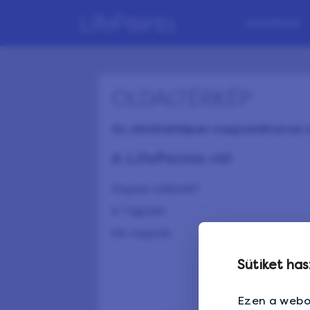
Jutalmak
OLDALTÉRKÉP
Az oldaltérképen megtalálhatod a
A LifePoints-ról
Hogyan működik?
A Tagjaink
Kik vagyunk
Sütiket ha
Ezen a webo