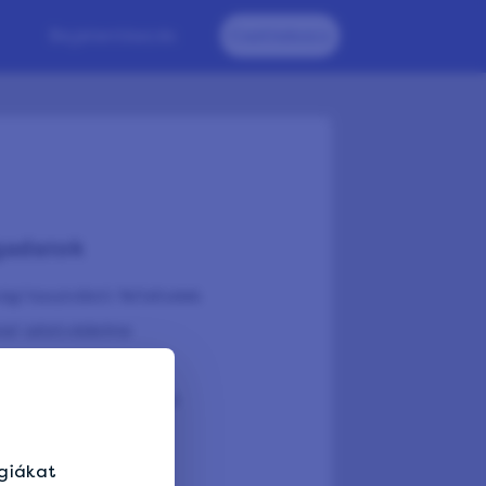
Bejelentkezés
Csatlakozz
gadatok
ági használati feltételek
nel adatvédelme
k szabályzata
lomprogram feltételei
giákat