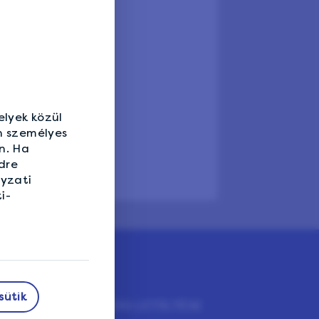
elyek közül
n személyes
n. Ha
dre
nyzati
i-
sütik
VAN
ALKALMAZÁS LETÖLTÉSE