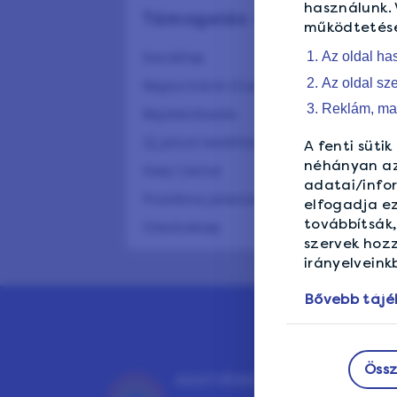
használunk. 
Támogatás tagoknak
működtetésé
Az oldal ha
Kezdőlap
Az oldal sz
Regisztráció (Csatlakozz)
Reklám, mar
Bejelentkezés
Új jelszó beállítása
A fenti süti
néhányan az 
Help Center
adatai/infor
Probléma jelentése
elfogadja ez
továbbítsák,
Oldaltérkép
szervek hozz
irányelveink
Bővebb tájé
Össz
ADATVÉDELMI GARANCIA