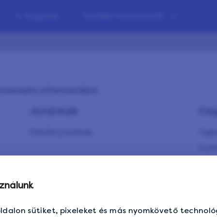
A Tagjaink
További Információk
 keresett információkat.
Jutalmak
Cé
Kiemelt jutalmak
Tags
A pa
Süti
Juta
sználunk
ldalon sütiket, pixeleket és más nyomkövető technoló