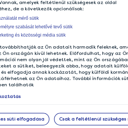
Vannak, amelyek feltétlenül szükségesek az oldal
hez, de a következők opcionálisak:
sználatát mérő sütik
emélyre szabását lehetővé tevő sütik
keting és közösségi média sütik
k továbbíthatják az Ön adatait harmadik feleknek, am
Ön országán kívül lehetnek. Előfordulhat, hogy az Ö
mációi nem olyan jól védettek, mint az Ön országába
eket a sütiket, beleegyezik abba, hogy adatait külföl
 és elfogadja annak kockázatát, hogy külföldi kormá
áférhetnek az Ön adataihoz. További információk süt
ben találhatók
koztatás
es süti elfogadása
Csak a feltétlenül szükséges 
RÓLUNK
SEGÍTSÉGRE 