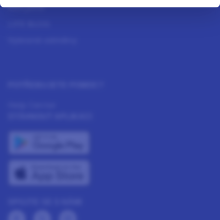
Kdo jsme
LIFE BLOG
Vybrané odměny
POTŘEBUJETE POMOC?
Help Center
STÁHNOUT APLIKACI
SPOJTE SE S NÁMI