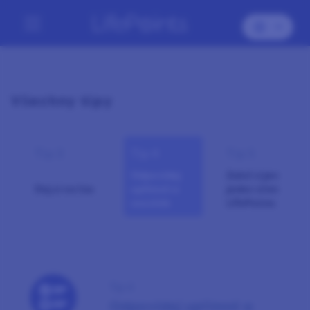
Všechny tipy
Tip 3
Tip 4
Tip 5
Odpovídej
Založ si jen
Dej si na čas
upřímně a
jeden účet
souvisle
LifePoints
Tip 4
Odpovídej upřímně a