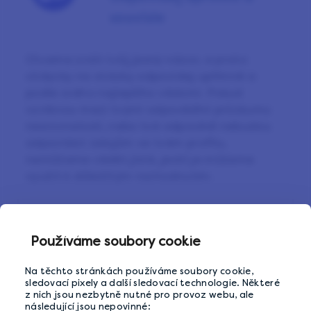
souvisle
Chceme znát tvůj jasný názor, a proto
vždycky na otázky odpovídej upřímně a
podle svého nejlepšího vědomí. Pokud
vzniknou mezi tvými odpověďmi průzkumu
nesrovnalosti, nebo tvé odpovědi nebudou
odpovídat údajům ve tvém profilu,
nemůžeme vědět jistě, jestli je můžeme
využít k důležitým rozhodnutím.
Používáme soubory cookie
Předchozí tip
Další tip
Take your time
Have only one
Na těchto stránkách používáme soubory cookie,
LifePoints account
sledovací pixely a další sledovací technologie. Některé
z nich jsou nezbytně nutné pro provoz webu, ale
následující jsou nepovinné: