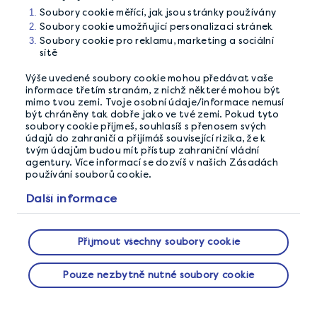
Soubory cookie měřící, jak jsou stránky používány
Soubory cookie umožňující personalizaci stránek
Soubory cookie pro reklamu, marketing a sociální
sítě
Výše uvedené soubory cookie mohou předávat vaše
informace třetím stranám, z nichž některé mohou být
mimo tvou zemi. Tvoje osobní údaje/informace nemusí
být chráněny tak dobře jako ve tvé zemi. Pokud tyto
soubory cookie přijmeš, souhlasíš s přenosem svých
údajů do zahraničí a přijímáš související rizika, že k
tvým údajům budou mít přístup zahraniční vládní
ZÁRUKA OCHRANY SOUKROMÍ
agentury. Více informací se dozvíš v našich Zásadách
používání souborů cookie.
Děláme vše, co je v našich silách, abychom
Další informace
zajistili, že u nás budou tvé údaje v bezpečí.
Přijmout všechny soubory cookie
O NÁS
Pouze nezbytně nutné soubory cookie
Jak to funguje
Naši Členové