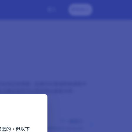
登入
即刻加入
所知地回答問題。如果您在整個問卷調查中
無法確定是否可以用來做出重要決策。
下一個提示
Have only one LifePoints account
必需的，但以下