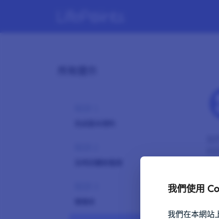
所有提示
秘訣 1
完成基本資料
我
秘訣 2
的
及時回覆新邀請
秘訣 3
我們使用 Co
慢慢來
我們在本網站上