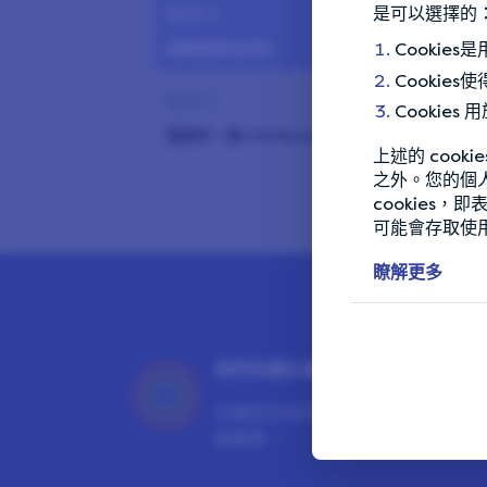
秘訣 4
是可以選擇的
誠實連貫地回答
Cookie
Cookie
秘訣 5
Cookie
僅擁有一個 LifePoints 帳戶
上述的 coo
之外。您的個
秘訣 6
cookies
避免共享 Wi-Fi 網路
可能會存取使用
瞭解更多
秘訣 7
不要使用 VPN 或廣告封鎖程式
秘訣 8
我們的隱私權保證
擴大您的收益
在確保您與您的資料安全上，我們
高標準。
秘訣 9
出國時休息一下