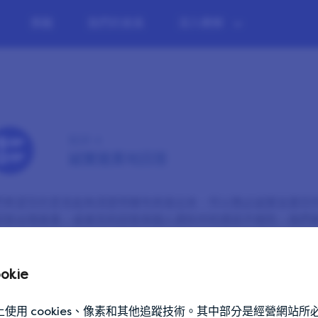
獎勵
我們的會員
深入瞭解
秘訣 4
誠實連貫地回答
們希望您的意見能夠清楚明確地表達出來，所以務必誠實並盡您
回答出現差異，或者您的回答與個人資料中的資訊不相符，我們
okie
「上一個提示」
Take your time
使用 cookies、像素和其他追蹤技術。其中部分是經營網站所