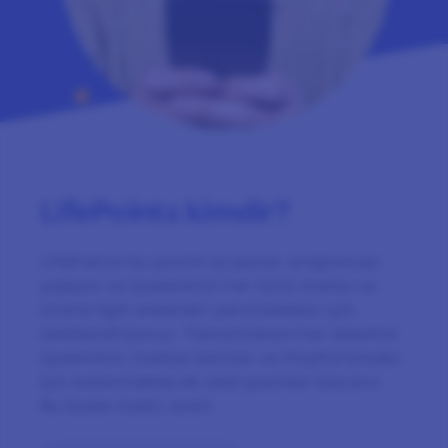
LifePoints kimdir?
LifePoints'te çevrim içi pazar araştırması
yapıyor ve üyelerimizi her türlü marka ve
ürünle ilgili anketleri yanıtladıkları için
ödüllendiriyoruz. Tamamlanan her ankette
üyelerimiz, hediye kartları ve PayPal kredisi
için kullanılabilecek ödül puanları kazanır.
Bu kadar basit, evet!