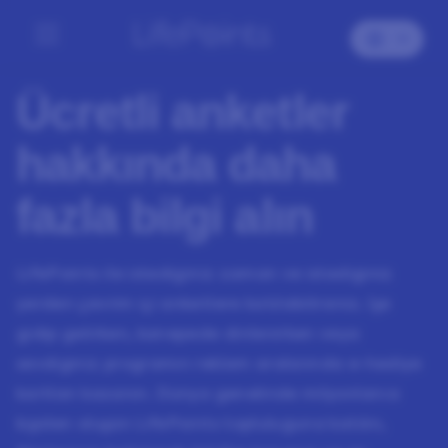
Ücretli anketler
hakkında daha
fazla bilgi alın
LifePoints ile istediğiniz zaman ve istediğiniz
yerden çevrim içi anketlere katılabilirsiniz. İşe
gidip gelirken, kanepede dinlenirken veya
sevdiğiniz programın reklam aralarında e-hediye
kartları kazanın. Dünya genelinde milyonlarca
kişiden oluşan LifePoints topluluğuna katılın,