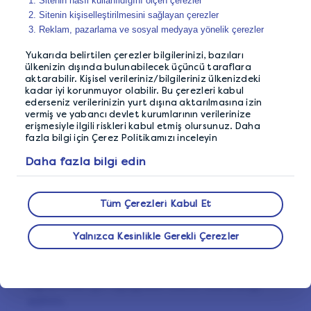
Sitenin nasıl kullanıldığını ölçen çerezler
Sitenin kişiselleştirilmesini sağlayan çerezler
Reklam, pazarlama ve sosyal medyaya yönelik çerezler
LifePoints ile anketlerden
Yukarıda belirtilen çerezler bilgilerinizi, bazıları
ülkenizin dışında bulunabilecek üçüncü taraflara
kazanın
aktarabilir. Kişisel verileriniz/bilgileriniz ülkenizdeki
kadar iyi korunmuyor olabilir. Bu çerezleri kabul
ederseniz verilerinizin yurt dışına aktarılmasına izin
vermiş ve yabancı devlet kurumlarının verilerinize
Anketlerden kazanmanın kolay bir yolunu
erişmesiyle ilgili riskleri kabul etmiş olursunuz. Daha
arıyorsanız LifePoints topluluğuna katılmak
fazla bilgi için Çerez Politikamızı inceleyin
tam size göre.
Daha fazla bilgi edin
Görüşlerinizi ve yanıtlarınızı ortaklarımızla
paylaşmak, dünya çapındaki deneyimleri
Tüm Çerezleri Kabul Et
geliştirerek ürün ve hizmetlerde fark
yaratmanıza olanak tanır. Anketleri nasıl
Yalnızca Kesinlikle Gerekli Çerezler
tamamlayacağınızı ve LifePoints ile nasıl
ücretsiz hediye kartları kazanacağınızı
öğrenmek için aşağıdan daha fazla bilgi
edinin.