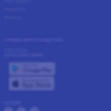
Nasıl çalışıyor
Üyelerimiz
Biz kimiz
YARDIMA MI İHTIYACINIZ VAR?
Help Center
UYGULAMAYI İNDİR
İLETİŞİM