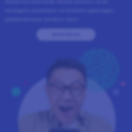
fikirlerinizi belirterek
ödüller kazanın
ve en
sevdiğiniz markaların ve ürünlerin geleceğini
şekillendirmeye yardımcı olun!
Şimdi Katılın