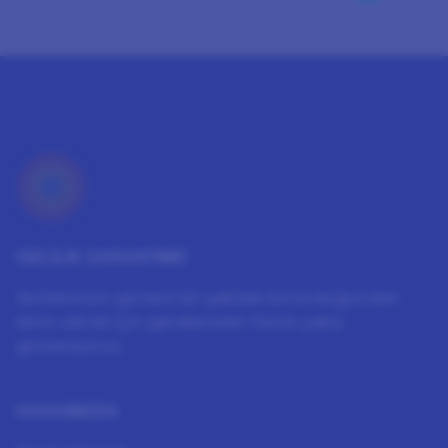
GİZLİLİK GARANTİMİZ
Verilerinizin güvenli bir şekilde korunduğundan
emin olmak için gerekenden fazla çaba
gösteriyoruz.
HAKKIMIZDA