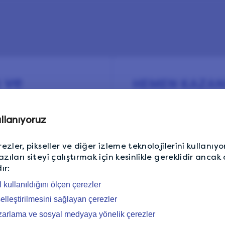
 ve
HEMEN KAZAN
ara kazanın
Ücretsiz üye olun ve 
kazanmaya başlayın.
llanıyoruz
n, fikirlerinizi
ezler, pikseller ve diğer izleme teknolojilerini kullanıyo
 muhteşem ödüller
ıları siteyi çalıştırmak için kesinlikle gereklidir ancak
 (LP) kazanmaya
E-posta adresi
E-posta adresi
ır:
l kullanıldığını ölçen çerezler
anında
10 LP
selleştirilmesini sağlayan çerezler
arlama ve sosyal medyaya yönelik çerezler
Veya ş