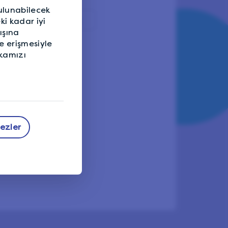
bulunabilecek
ki kadar iyi
ışına
e erişmesiyle
Bir sorun bildir
ikamızı
rezler