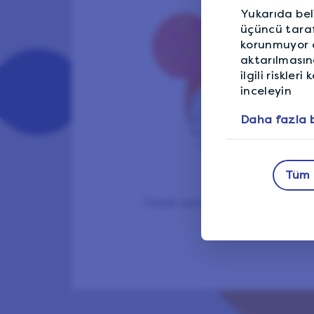
Yukarıda beli
üçüncü tarafl
korunmuyor ol
aktarılmasın
ilgili riskle
inceleyin
Daha fazla b
Tüm 