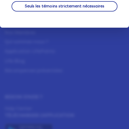
Seuls les témoins strictement nécessaires
À PROPOS DE NOUS
Fonctionnement
Nos Membres
Qui sommes-nous ?
Application LifePoints
Life Blog
Récompenses présentées
BESOIN D’AIDE ?
Help Center
TÉLÉCHARGER L'APPLICATION