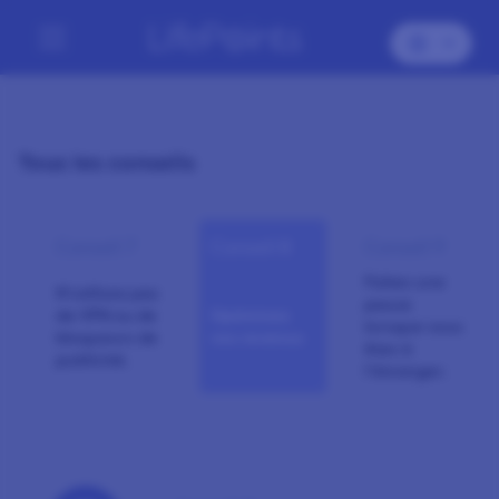
Tous les conseils
Conseil 7
Conseil 8
Conseil 9
Faites une
N’utilisez pas
pause
de VPN ou de
Optimisez
lorsque vous
bloqueurs de
vos revenus
êtes à
publicité.
l’étranger.