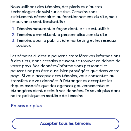
Nous utilisons des témoins, des pixels et d’autres
Astuce précédente
Prochain conseil
technologies de suivi sur ce site. Certains sont
strictement nécessaires au fonctionnement du site, mais
Don’t use VPN or ad
Take a break when
les suivants sont facultatifs :
blockers
abroad
Témoins mesurant la façon dont le site est utilisé
Témoins permettant la personnalisation du site
Témoins pour la publicité, le marketing et les réseaux
sociaux
Les témoins ci-dessus peuvent transférer vos informations
à des tiers, dont certains peuvent se trouver en dehors de
votre pays. Vos données/informations personnelles
peuvent ne pas être aussi bien protégées que dans votre
pays. Si vous acceptez ces témoins, vous consentez au
transfert de vos données à l’étranger et acceptez les
risques associés que des agences gouvernementales
étrangères aient accès à vos données. En savoir plus dans
notre politique en matière de témoins
NOTRE GARANTIE DE CONFIDENTIALITÉ
En savoir plus
Nous faisons toujours plus pour vous assurer que vos
données sont en sécurité avec nous.
Accepter tous les témoins