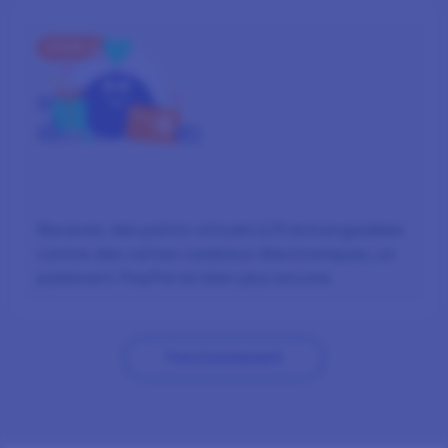
ÉTAPE 3
SOYEZ
RÉCOMPENSÉ(E)
Recevez des points virtuels (LP) échangeables
contre des cartes-cadeaux électroniques, un
paiement PayPal et bien plus encore.
Fonctionnement