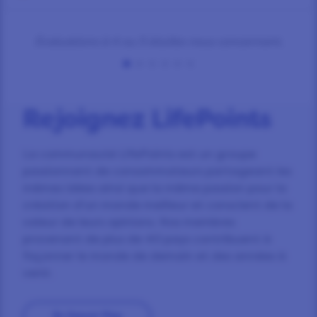
Évaluations à 4 ou 5 étoiles nous concernant.
Rejoignez LifePoints
La communauté LifePoints est un groupe
passionnant de consommateurs partageant les
mêmes idées ainsi que la même passion pour la
création d’un monde meilleur et conscient de la
valeur de leurs opinions. Nos membres
provenant de plus de 40 pays contribuent à
façonner le monde de demain et des années à
venir.
En Savoir Plus