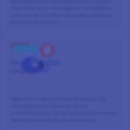
quel point votre avis compte beaucoup pour
nous. Nous avons récompensé nos membres
avec plus de 22 millions de dollars seulement
pour l’année passée !
ÉTAPE 2
PARTICIPER À
DES
ENQUÊTES
Répondez à des enquêtes et recevez des
récompenses en l’échange de vos
commentaires sur des produits et des marques
que nous connaissons et aimons tous.