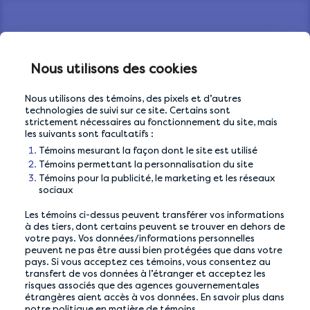
Ce que les membres
Nous utilisons des cookies
disent de nous
Nous utilisons des témoins, des pixels et d’autres
technologies de suivi sur ce site. Certains sont
strictement nécessaires au fonctionnement du site, mais
La communauté LifePoints compte plus de
les suivants sont facultatifs :
5 millions de membres provenant des quatre
Témoins mesurant la façon dont le site est utilisé
coins de la planète.
Témoins permettant la personnalisation du site
Témoins pour la publicité, le marketing et les réseaux
sociaux
Les témoins ci-dessus peuvent transférer vos informations
à des tiers, dont certains peuvent se trouver en dehors de
votre pays. Vos données/informations personnelles
peuvent ne pas être aussi bien protégées que dans votre
pays. Si vous acceptez ces témoins, vous consentez au
transfert de vos données à l’étranger et acceptez les
risques associés que des agences gouvernementales
étrangères aient accès à vos données. En savoir plus dans
notre politique en matière de témoins