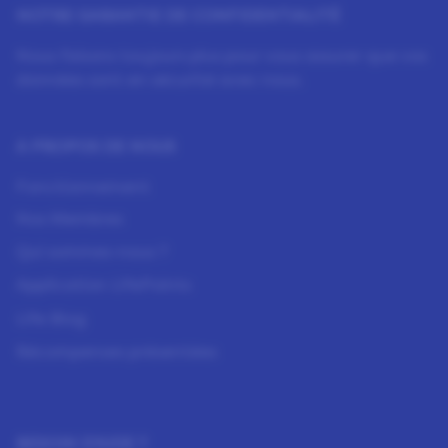
NOTRE GARANTIE DE CONFIDENTIALITÉ
Nous faisons toujours plus pour vous assurer que vos
données sont en sécurité avec nous.
À PROPOS DE NOUS
Fonctionnement
Nos Membres
Qui sommes-nous ?
Application LifePoints
Life Blog
Récompenses présentées
BESOIN D’AIDE ?