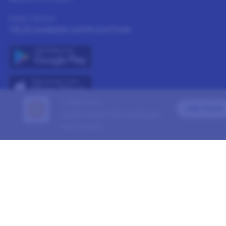
Help Center
TÉLÉCHARGER L'APPLICATION
LifePoints
OBTENIR
Application de sondages
REJOIGNEZ NOUS
rémunérés
Conditions générales d'adhésion
Politique de confidentialité du panel
Politique d’utilisation des cookies
Préférences en matière de témoins