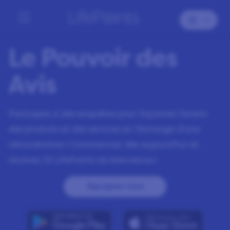
Le Pouvoir des
Avis
Participez à des enquêtes pour façonner l’avenir
des produits et des services en l’échange d’une
rémunération ! Commencez dès aujourd’hui et
recevez
10
LifePoints de bienvenue !
Rejoignez-nous