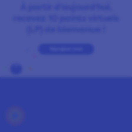
À partir d'aujourd'hui,
recevez 10 points virtuels
(LP) de bienvenue !
Rejoignez-nous