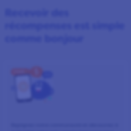
Recevoir des
récompenses est simple
comme bonjour
ÉTAPE 1
S’INSCRIRE
Rejoignez notre communauté et découvrez à