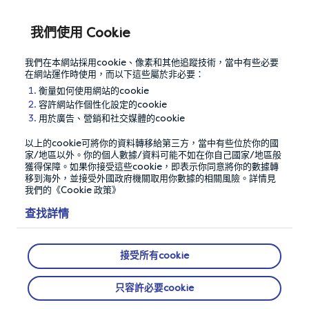
需要協助
我們使用 Cookie
網站地圖
我們在本網站採用cookie、像素和其他追蹤技術，當中有些必要
在網站運作時使用，而以下這些屬於非必要：
衡量如何使用網站的cookie
容許網站作個性化設定的cookie
用於廣告、營銷和社交媒體的cookie
以上的cookie可將你的資料轉移給第三方，當中有些位於你的國
家/地區以外。你的個人數據/資料可能不如在你自己國家/地區般
獲得保障。如果你接受這些cookie，即表示你同意將你的數據轉
移到海外，並接受外國政府機關取用你數據的相關風險。詳情見
我們的《Cookie 政策》
查找詳情
接受所有cookie
我們的私隱保證
只容許必要cookie
我們極其努力以確保你的數據安全可靠。