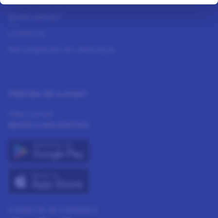
Nossos Membros
Quem somos?
LIFEBLOG
Recompensas em destaque
PRECISA DE AJUDA?
Help Center
BAIXE O APLICATIVO
CONECTE-SE CONOSCO