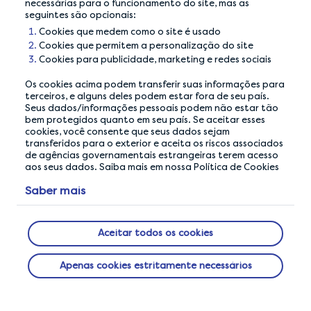
necessárias para o funcionamento do site, mas as
seguintes são opcionais:
Cookies que medem como o site é usado
Cookies que permitem a personalização do site
Cookies para publicidade, marketing e redes sociais
Os cookies acima podem transferir suas informações para
terceiros, e alguns deles podem estar fora de seu país.
Seus dados/informações pessoais podem não estar tão
bem protegidos quanto em seu país. Se aceitar esses
cookies, você consente que seus dados sejam
transferidos para o exterior e aceita os riscos associados
de agências governamentais estrangeiras terem acesso
aos seus dados. Saiba mais em nossa Política de Cookies
NOSSO COMPROMISO COM SUA PRIVACIDADE
Saber mais
Fazemos de tudo para garantir que seus dados
estejam seguros conosco.
Aceitar todos os cookies
SOBRE
Apenas cookies estritamente necessários
Como funciona?