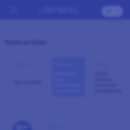
Todas as Dicas
Dica 3
Dica 4
Dica 5
Responda
Tenha
com
somente
Dê um tempo
honestidade
uma conta
e coerência
do LifePoints
Dica 4