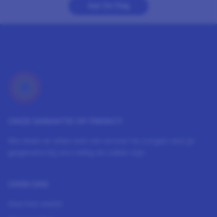
Aan De Slag
ONZE GARANTIE OP PRIVACY
We doen er alles aan om ervoor te zorgen dat je
gegevens bij ons veilig en zeker zijn.
OVER ONS
Hoe het werkt