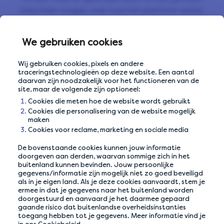
c
misschien vragen over hoe het platform werkt.
Misschien overweeg je artikelen te kopen via
PayPal, geld over te maken of zelfs PayPal-cash
We gebruiken cookies
te verdienen.
Wij gebruiken cookies, pixels en andere
Wij denken dat een van de beste manieren om je
traceringstechnologieën op deze website. Een aantal
PayPal-saldo aan te vullen precies hier bij
daarvan zijn noodzakelijk voor het functioneren van de
site, maar de volgende zijn optioneel:
LifePoints is. Meld je aan voor LifePoints en vul
Cookies die meten hoe de website wordt gebruikt
een aantal enquêtes in. Vervolgens word je
Cookies die personalisering van de website mogelijk
beloond met punten die kunnen worden
v
maken
ingewisseld voor PayPal-saldo, helemaal gratis.
Cookies voor reclame, marketing en sociale media
Het invullen van onze enquêtes duurt slechts een
De bovenstaande cookies kunnen jouw informatie
paar minuten, en om je op weg te helpen ontvang
doorgeven aan derden, waarvan sommige zich in het
je zodra je je hebt aangemeld zelfs 10 LifePoints
buitenland kunnen bevinden. Jouw persoonlijke
gegevens/informatie zijn mogelijk niet zo goed beveiligd
bonuspunten!
als in je eigen land. Als je deze cookies aanvaardt, stem je
ermee in dat je gegevens naar het buitenland worden
doorgestuurd en aanvaard je het daarmee gepaard
gaande risico dat buitenlandse overheidsinstanties
toegang hebben tot je gegevens. Meer informatie vind je