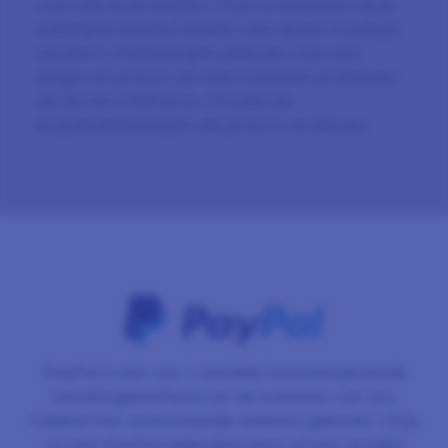
voor alle levensstijlen. Of je nu bespaart op je
wekelijkse boodschappen, een gratis maaltijd
verdient of beloningen gebruikt voor een
dagje uit, je kunt op veel manieren profiteren
als lid van LifePoints. Ontdek de
enquêtebeloningen die je kunt verdienen.
PayPal is een van 's werelds toonaangevende
betalingsplatforms en de meesten van ons
hebben het waarschijnlijk weleens gebruikt. Of je
nu een PayPal-gebruiker bent of niet, je hebt