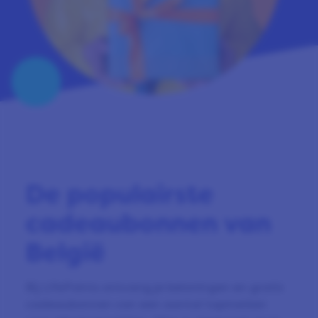
De populairste
cadeaubonnen van
België
Bij LifePoints ontvang je beloningen en gratis
cadeaubonnen van een aantal topmerken