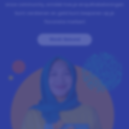
onze community, ontdek hoe je enquêtebeloningen
kunt verdienen en geld kunt besparen op je
favoriete merken!
Wordt Beloond