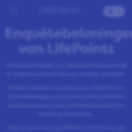
Enquêtebeloninge
van LifePoints
Ontvang beloningen voor elke enquête die je invult
en
10
gratis LifePoints als je je vandaag aanmeldt.
Ontdek hieronder het aanbod van LifePoints met
de vele beloningen van grote e-commercemerken
zoals PayPal, bol.com en winkelketens zoals Fnac,
Primark en Decathalon.
Of je nu nieuw bent bij LifePoints of al lid bent van