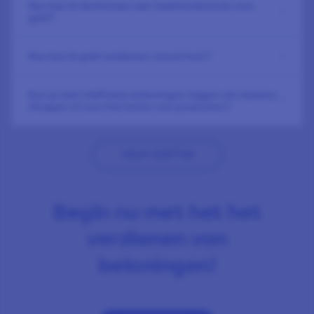
Hoe kan ik deelnemen aan marktonderzoek voor
geld?
Hoe kan ik geld verdienen vanuit huis?
Kun je met LifePoints beloningen krijgen als mystery
shopper of voor het testen van producten?
HELP CENTER
Begin nu met het het
verdienen van
beloningen!