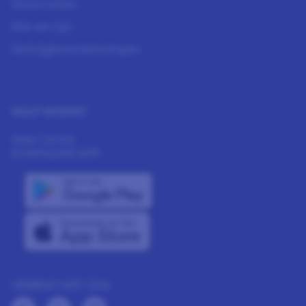
Onze Leden
Wie we zijn
Verkrijgbare beloningen
HULP NODIG?
Help Center
DOWNLOAD APP
VERBIND MET ONS