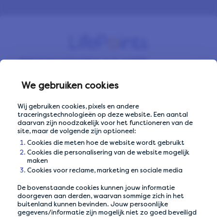
BEGIN VANDAAG MET
VERDIENEN
We gebruiken cookies
Meld je gratis aan en begin met het dagelijks
Wij gebruiken cookies, pixels en andere
verdienen van geld door enquêtes in te
traceringstechnologieën op deze website. Een aantal
vullen.
daarvan zijn noodzakelijk voor het functioneren van de
site, maar de volgende zijn optioneel:
Cookies die meten hoe de website wordt gebruikt
Cookies die personalisering van de website mogelijk
maken
E-mailadres
E-mailadres
Cookies voor reclame, marketing en sociale media
De bovenstaande cookies kunnen jouw informatie
doorgeven aan derden, waarvan sommige zich in het
buitenland kunnen bevinden. Jouw persoonlijke
gegevens/informatie zijn mogelijk niet zo goed beveiligd