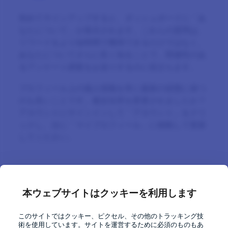
初めてサインアップすると、ダッシュボードに「あ
なたについて」が表示されます。これらの質問は、
リワードをより短時間で獲得できるだけではなく、
あなたについてさらに良く知ることで、関連性のあ
るアンケート調査をお送りするのに役立ちます。
プロフィール上の個人情報を常に最新の状態に保つ
のも良いことです。最近住所を変更されましたか？
アカウントにサインインして「アカウント」をクリ
ックし、次に「マイプロフィール」に移動して更新
してください。
「次のヒント」
本ウェブサイトはクッキーを利用します
Respond to new
invites timely
このサイトではクッキー、ピクセル、その他のトラッキング技
術を使用しています。サイトを運営するために必須のものもあ