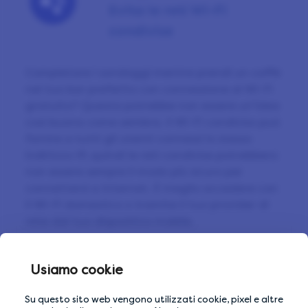
Evita le reti Wi-Fi
condivise
Completare i sondaggi mentre prendi un caffè
nel tuo bar preferito con connessione al Wi-Fi
gratuito? Questa potrebbe non essere un’idea
così buona come sembra. Il Wi-Fi condiviso può
fornire a tutti gli utenti connessi lo stesso
indirizzo IP, quindi le reti condivise potrebbero
non essere sempre il modo più sicuro per
connettersi a Internet. È meglio accedere con
il Wi-Fi domestico o tramite il tuo provider di
rete dal tuo dispositivo mobile.
Usiamo cookie
Suggerimento
Prossimo consiglio
Su questo sito web vengono utilizzati cookie, pixel e altre
Don’t use VPN or ad