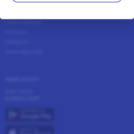
INFORMAZIONI
Come funziona
I Nostri Membri
Chi siamo
LIFEBLOG
Premi disponibili
SERVE AIUTO?
Help Center
SCARICA L'APP