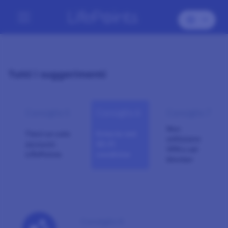
Tutti i suggerimenti
Consiglio 5
Consiglio 6
Consiglio 7
Non
Tieni un solo
Evita le reti
utilizzare
account
Wi-Fi
VPN o ad
LifePoints
condivise
blocker
Consiglio 6