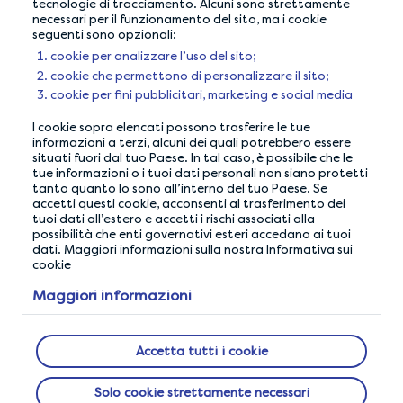
precedente
tecnologie di tracciamento. Alcuni sono strettamente
blockers
necessari per il funzionamento del sito, ma i cookie
Have only one
seguenti sono opzionali:
LifePoints account
cookie per analizzare l’uso del sito;
cookie che permettono di personalizzare il sito;
cookie per fini pubblicitari, marketing e social media
I cookie sopra elencati possono trasferire le tue
informazioni a terzi, alcuni dei quali potrebbero essere
situati fuori dal tuo Paese. In tal caso, è possibile che le
tue informazioni o i tuoi dati personali non siano protetti
tanto quanto lo sono all’interno del tuo Paese. Se
accetti questi cookie, acconsenti al trasferimento dei
tuoi dati all’estero e accetti i rischi associati alla
possibilità che enti governativi esteri accedano ai tuoi
dati. Maggiori informazioni sulla nostra Informativa sui
cookie
LA NOSTRA GARANZIA DI PRIVACY
Maggiori informazioni
Facciamo tutto il possibile per garantire la totale
sicurezza dei tuoi dati.
Accetta tutti i cookie
Solo cookie strettamente necessari