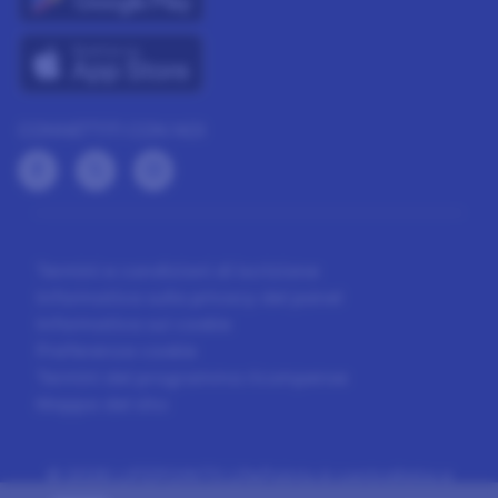
CONNETTITI CON NOI
Termini e condizioni di iscrizione
Informativa sulla privacy del panel
Informativa sui cookie
Preferenze cookie
Termini del programma ricompense
Mappa del sito
©
2026 LIFEPOINTS LifePoints è controllata e