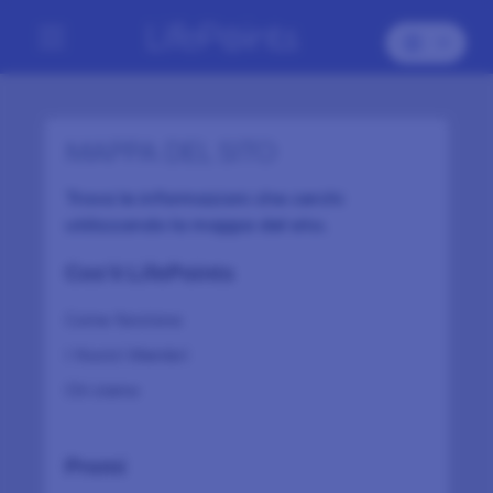
MAPPA DEL SITO
Trova le informazioni che cerchi
utilizzando la mappa del sito.
Cos'è LifePoints
Come funziona
I Nostri Membri
Chi siamo
Premi