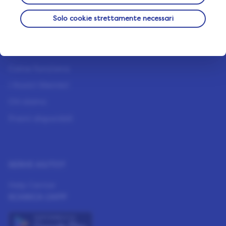
Facciamo tutto il possibile per garantire la totale
sicurezza dei tuoi dati.
Solo cookie strettamente necessari
INFORMAZIONI
Come funziona
I Nostri Membri
Chi siamo
Premi disponibili
SERVE AIUTO?
Help Center
SCARICA L'APP