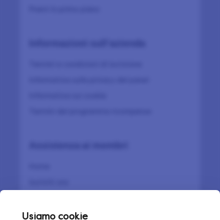
Premi in primo piano
Informazioni sull'azienda
Termini e condizioni di iscrizione
Informativa sulla privacy del panel
Informativa sui cookie
Termini del programma ricompense
Assistenza ai membri
Home
Iscriviti ora
Accedi
Ripristino della password
Usiamo cookie