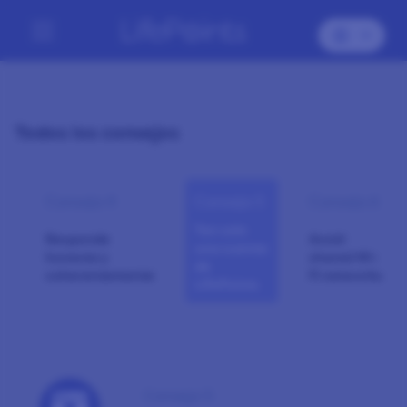
Todos los consejos
Consejo 4
Consejo 5
Consejo 6
Ten solo
Responde
Avoid
una cuenta
honesta y
shared Wi-
de
coherentemente
Fi networks
LifePoints
Consejo 5