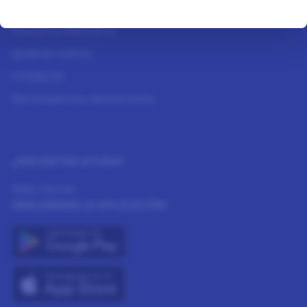
Cómo funciona
Nuestros Miembros
Quiénes somos
LIFEBLOG
Recompensas destacadas
¿NECESITAS AYUDA?
Help Center
DESCARGAR LA APLICACIÓN