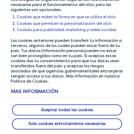
coherently
networks
necesarias para el funcionamiento del sitio, pero las
siguientes son opcionales:
Cookies que miden la forma en que se utiliza el sitio
Cookies que permiten la personalización del sitio
Cookies para publicidad, marketing y redes sociales
Las cookies anteriores pueden transferir tu información a
terceros, algunos de los cuales pueden estar fuera de tu
país. Tus datos/información personal pueden no estar
tan bien protegidos como en tu país. Si aceptas estas
cookies das tu consentimiento para que tus datos sean
transferidos fuera del país, y aceptas los riesgos
asociados de que agencias gubernamentales extranjeras
tengan acceso a tus datos. Más información en nuestra
Política de Cookies.
NUESTRA GARANTÍA DE PRIVACIDAD
MÁS INFORMACIÓN
Hacemos todo lo posible para garantizar que tus
datos estén seguros con nosotros.
Aceptar todas las cookies
Solo cookies estrictamente necesarias
ACERCA DE NOSOTROS