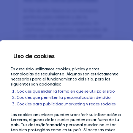
El Día de Año Nuevo es un momento
perfecto para celebrar y dar la
bienvenida a un nuevo comienzo. En
LifePoints, nos sentimos agradecidos de
contar contigo en nuestra comunidad
global mientras iniciamos otro
emocionante año juntos. En 2026, tus
valiosas opiniones continuarán influyendo
Uso de cookies
en los productos y experiencias que
enriquecen la vida de todas las
En este sitio utilizamos cookies, píxeles y otras
personas.
tecnologías de seguimiento. Algunas son estrictamente
necesarias para el funcionamiento del sitio, pero las
siguientes son opcionales:
Cookies que miden la forma en que se utiliza el sitio
Cookies que permiten la personalización del sitio
Cookies para publicidad, marketing y redes sociales
Las cookies anteriores pueden transferir tu información a
terceros, algunos de los cuales pueden estar fuera de tu
país. Tus datos/información personal pueden no estar
tan bien protegidos como en tu país. Si aceptas estas