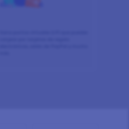
RECOMPENSAS
Gana puntos virtuales (LP) que puedes
canjear por tarjetas de regalo
electrónicas, saldo de PayPal y mucho
más.