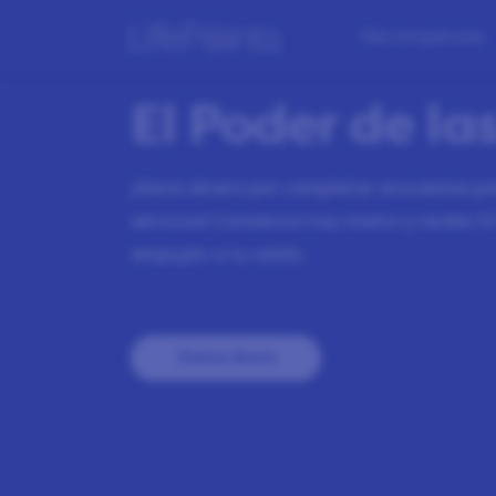
Recompensas
El Poder de la
¡Gana dinero por completar encuestas par
servicios! Comienza hoy mismo y recibe
10
empujón a tu saldo.
Únete Ahora