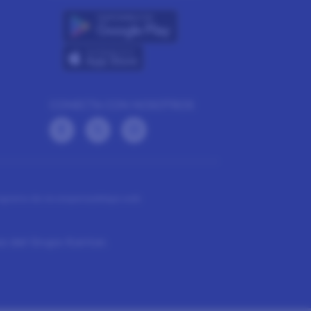
CONECTA CON NOSOTROS
rograma de recompensas
Mapa web
a del Grupo Kantar.