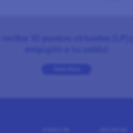
recibe 10 puntos virtuales (LP) 
empujón a tu saldo!
Únete Ahora
ACERCA DE
¿NECESITAS