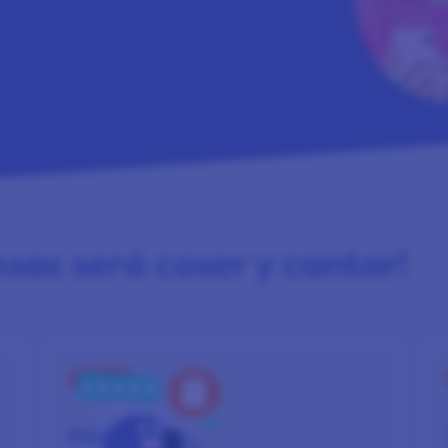
as será coser y cantar!
PASO 2
PARTICIPA