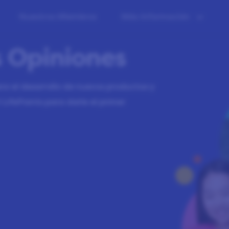
Nuestros Miembros
Más Información
s Opiniones
a el desarrollo de nuevos productos y
LifePoints para darle el primer