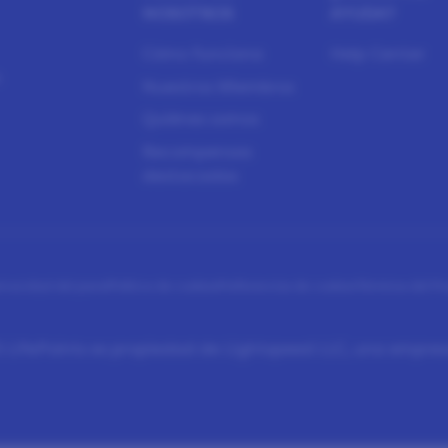
NOSOTROS
AYUDA?
Cómo funciona
Help Center
n
Nuestros Miembros
Quiénes somos
Recompensas
destacadas
rivacidad del panel
Política de cookies
Preferencias de cookies
Términos del P
LifePoints es propiedad de Lightspeed LLC, una empres