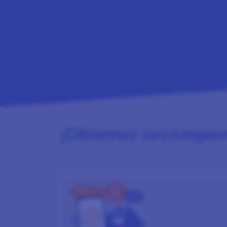
¡Obtener recompens
PASO 1
REGÍSTRATE