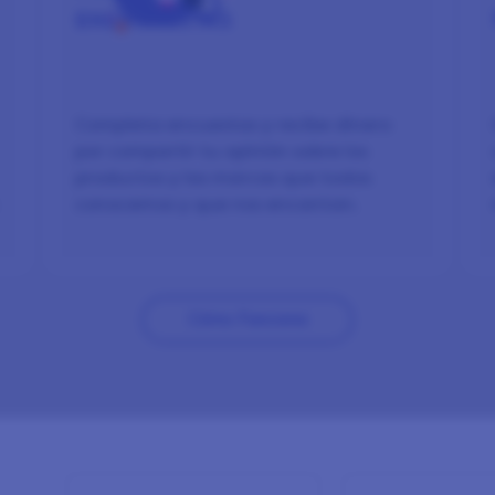
EN
ENCUESTAS
Completa encuestas y recibe dinero
por compartir tu opinión sobre los
productos y las marcas que todos
conocemos y que nos encantan.
Cómo Funciona