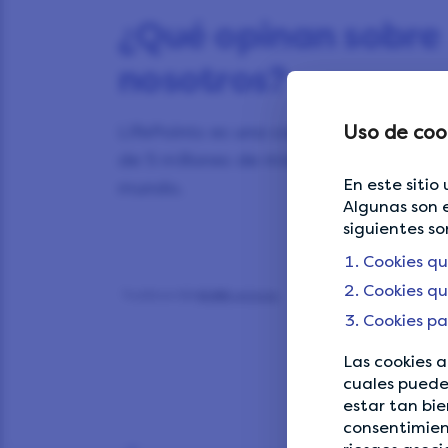
¿Qué opinan sobre
nosotros?
il de usar y mi tarjeta de Amazon llegó a tiempo!
Muy buena aplicación
Magnífica app life
LifePoints es una comunidad con más
Uso de coo
Muy buena aplicación
Magnífica app life
de 5 millones de miembros en todo el
point,paga de verd
En este sitio
mundo.
Algunas son e
siguientes so
Cookies qu
Cookies qu
Chino Carranza
Jesús Rubio Rodrígu
Cookies pa
Mexico
Spain
3 weeks
1 month
Las cookies a
cuales puede
estar tan bie
consentimient