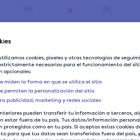
 point,paga de verdad
Agradecido por su rapidez al responder
La verdad h
kies
Gracias por sus rápidas
La verdad ho
ad
respuestas, y
primer dia u
 utilizamos cookies, píxeles y otras tecnologías de seguim
confiables.Les doy 5
aplicacion 
strictamente necesarias para el funcionamiento del sitio
estrellas.
parecido int
n opcionales:
hasta el mome
e miden la forma en que se utiliza el sitio
sobre todo muy
usar y de e
e permiten la personalización del sitio
ez
rafael
Calder M
ra publicidad, marketing y redes sociales
Colombia
Mexic
1 week
3 week
nteriores pueden transferir tu información a terceros, al
n estar fuera de tu país. Tus datos/información person
n protegidos como en tu país. Si aceptas estas cookies d
o para que tus datos sean transferidos fuera del país, 