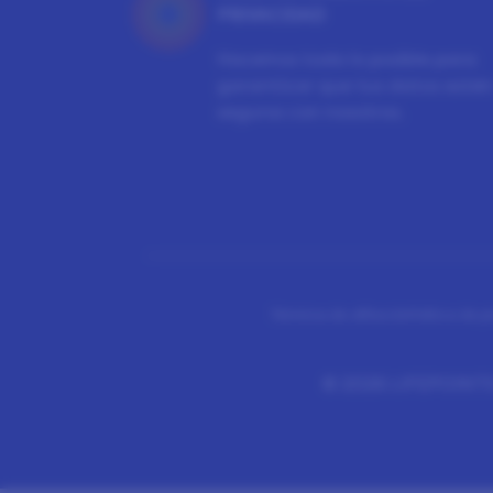
PRIVACIDAD
Hacemos todo lo posible para
garantizar que tus datos esté
seguros con nosotros.
Términos de afiliación
Política de p
©
2026 LIFEPOINTS 