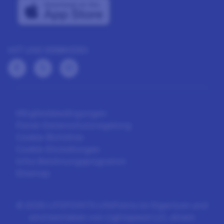
MIT UNS VERBINDEN
Mitgliedsbedingungen
Panel-Datenschutzregelung
Cookie-Richtlinie
Cookie-Einstellungen
Infos Belohnungsprogramm
Sitemap
©
2026 LIFEPOINTS LifePoints ist Eigentum und
wird betrieben von Lightspeed LLC, einem