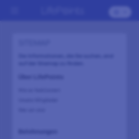
SITEMAP
Die Informationen, die Sie suchen, sind
auf der Sitemap zu finden.
Über LifePoints
Wie es funktioniert
Unsere Mitglieder
Wer wir sind
Belohnungen