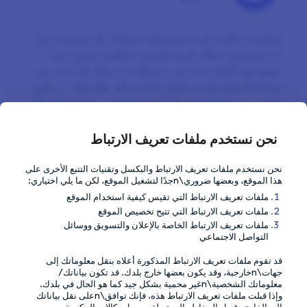
سنخبرك بالمدة التي يستغرقها استكمال كل استبيان قبل
أن تشرع فيه. وتلك المدة تقديرية، ولكنها ستكون مدة
دقيقة في الأغلب. إذا نقرت متنقلًا من سؤال إلى آخر دون
قراءة الأسئلة وتقديم أفضل إجابة لديك، فلا يمكن أن نكون
واثقين من حصولنا على آرائك الحقيقية، وسيكون لذلك تأثير
سلبي على جودة الدراسة.
نحن نستخدم ملفات تعريف الارتباط
نوصي كذلك بالقيام بكل استبيان على حدة. جودة إجاباتك
مهمة للعلامات التجارية واستكمال عدد من الاستبيانات في
نحن نستخدم ملفات تعريف الارتباط والبكسل وتقنيات التتبع الأخرى على
هذا الموقع، وبعضها ضروري\nجدًا لتشغيل الموقع، لكن ما يلي اختياري:
علامات تبويب مختلفة يهدد جودة ما توليه من انتباه
ملفات تعريف الارتباط التي تقيس كيفية استخدام الموقع
لإجاباتك.
ملفات تعريف الارتباط التي تتيح تخصيص الموقع
ملفات تعريف الارتباط الخاصة بالإعلان والتسويق ووسائل
التواصل الاجتماعي
قد تقوم ملفات تعريف الارتباط المذكورة أعلاه بنقل معلوماتك إلى
النصيحة السابقة
النصيحة التالية
جهات\nخارجية، وقد يكون بعضها خارج بلدك. قد تكون بياناتك/
Answer honestly and
Respond to new
معلوماتك الشخصية\nغير محمية بشكل جيد كما هو الحال في بلدك.
وإذا قبلت ملفات تعريف الارتباط هذه، فإنك توافق\nعلى نقل بياناتك
coherently
invites timely