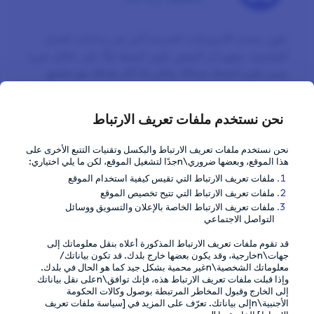
يكون معدل الاستبيانات الجديدة أكبر في ساعات العمل
القياسية. نتفهم أن البعض يكون أنشط ليلًا على خلاف غيره
ممن يكون أنشط صباحًا، ولكن إذا كان هدفك هو تحقيق
أكبر قدر ممكن من الأرباح وعدم تفويت أي استبيان، فإن
تسجيل الدخول خلال الساعات الأكثر اجتماعية هو الطريق
نحن نستخدم ملفات تعريف الارتباط
إلى ذلك. تتوفر الاستبيانات كذلك خلال عطلات نهاية
الأسبوع، لكنها تحصل على العدد المطلوب من المشاركين
نحن نستخدم ملفات تعريف الارتباط والبكسل وتقنيات التتبع الأخرى على
بصورة أسرع.
هذا الموقع، وبعضها ضروري\nجدًا لتشغيل الموقع، لكن ما يلي اختياري:
ملفات تعريف الارتباط التي تقيس كيفية استخدام الموقع
ملفات تعريف الارتباط التي تتيح تخصيص الموقع
ملفات تعريف الارتباط الخاصة بالإعلان والتسويق ووسائل
التواصل الاجتماعي
النصيحة السابقة
النصيحة التالية
قد تقوم ملفات تعريف الارتباط المذكورة أعلاه بنقل معلوماتك إلى
Take a break when
Don’t use VPN or ad
جهات\nخارجية، وقد يكون بعضها خارج بلدك. قد تكون بياناتك/
abroad
blockers
معلوماتك الشخصية\nغير محمية بشكل جيد كما هو الحال في بلدك.
وإذا قبلت ملفات تعريف الارتباط هذه، فإنك توافق\nعلى نقل بياناتك
إلى الخارج وقبول المخاطر المرتبطة بوصول وكالات الحكومة
الأجنبية\nإلى بياناتك. تعرّف على المزيد في [سياسة ملفات تعريف