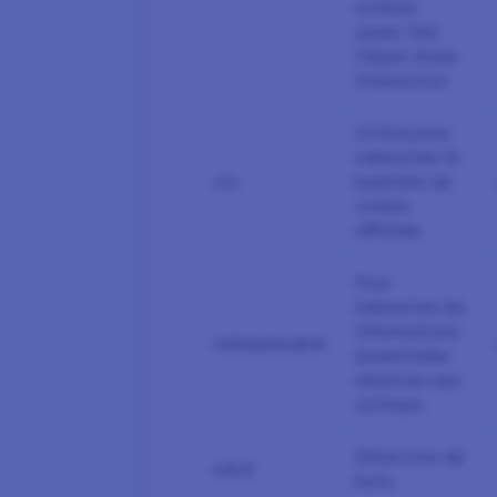
cookies
ayant fait
l’objet d’une
interaction
Utilisé pour
mémoriser la
ctc
bannière de
cookie
affichée
Pour
mémoriser les
informations
Indispensable
essentielles
relatives aux
visiteurs
Détection de
ndcd
bots