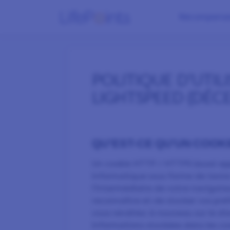
Récompense
POLITIQUE D’UTIL
LIGHTSPEED (D
ÉC
QU’EST-CE QU'UN COOKI
Un cookie HTTP / HTTPS (aussi appe
informatique sous forme de texte 
l’intermédiaire de votre navigateu
reconnaître et de stocker vos pré
vous rendriez à nouveau sur le si
informations stockées dans les coo