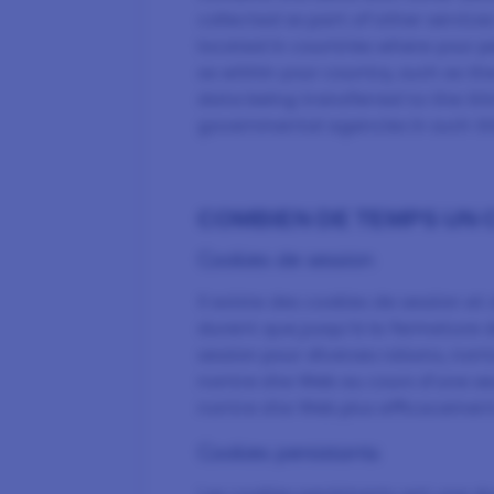
collected as part of other service
located in countries where your 
as within your country, such as th
data being transferred to the thi
governmental agencies in such th
COMBIEN DE TEMPS UN C
Cookies de session
Il existe des cookies de session et
durent que jusqu'à la fermeture d
session pour diverses raisons, non
nontre site Web au cours d'une seu
nontre site Web plus efficacement
Cookies persistants