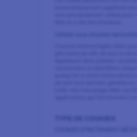
Les cookies persistants ont une du
automatiquement supprimés lorsq
sont principalement utilisés pour
Web et à des fins d'analyse.
Utilisez-vous d’autres technonlo
D'autres technonlogies telles que
gifs clairs), les URL de suivi ou l
également être utilisées. Les bali
contiennent un identifiant uniq
quelqu'un a visité nontre service
de suivi sont des liens générés s
trafic vers nons pages Web. Les S
applications, qui fonctionnent c
TYPE DE COOKIES
COOKIES STRICTEMENT NÉCES