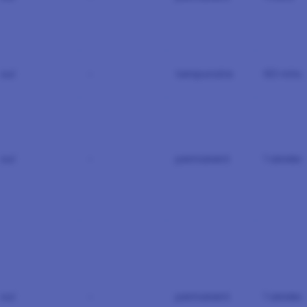
oui
-
temporaire
60 minu
oui
-
permanent
1 années
oui
-
permanent
1 années