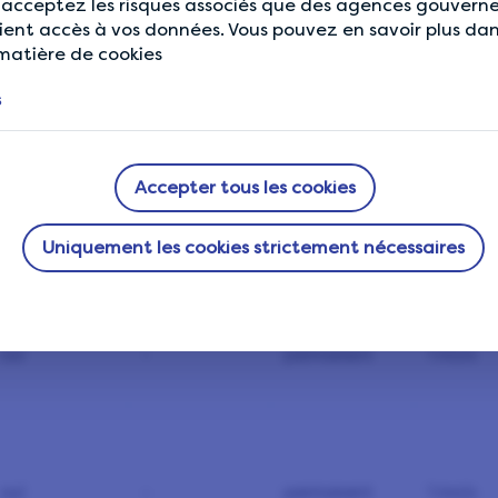
t acceptez les risques associés que des agences gouver
ient accès à vos données. Vous pouvez en savoir plus da
 matière de cookies
s
oui
-
permanent
1 années
Accepter tous les cookies
Uniquement les cookies strictement nécessaires
oui
-
permanent
30 minu
oui
-
permanent
1 mois
oui
-
permanent
1 mois