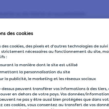
onnecter au site Internet et nous permettent
veurs.
TION DES PARAMÈTRES:
ons des cookies
equis
 des cookies, des pixels et d'autres technologies de suivi 
 strictement nécessaires au fonctionnement du site, mai
fs :
surant la manière dont le site est utilisé
rmettant la personnalisation du site
r la publicité, le marketing et les réseaux sociaux
Cookie de
Période
i-dessus peuvent transférer vos informations à des tiers,
Cookie
Cookie tiers?
session ou
d'expira
rouver en dehors de votre pays. Vos données/information
propriétaire ?
persistant
des cook
peuvent ne pas y être aussi bien protégées que dans votr
z ces cookies, vous consentez au transfert de vos donné