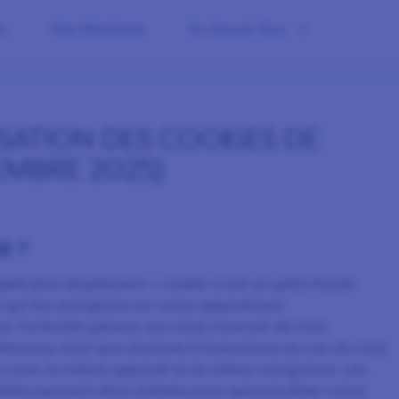
s
Nos Membres
En Savoir Plus
ISATION DES COOKIES DE
EMBRE
2025)
E ?
lé plus simplement « cookie ») est un petit fichier
qui est enregistré sur votre appareil par
r. Ce fichier permet aux sites Internet de vous
férences ainsi que d’autres informations au cas où vous
te avec le même appareil et le même navigateur. Les
kies peuvent être utilisées pour personnaliser votre