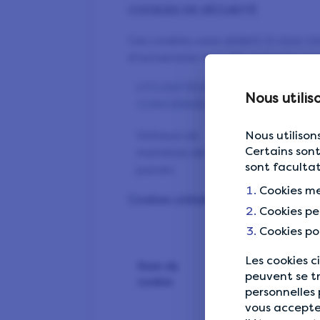
COOKIES DE SÉCURITÉ
Ces cookies vous aident à vous c
d'acheminer le trafic entre les ser
UTILISATEURS
MODIFICA
Nous utilis
CONCERNÉS:
Cookies r
Visiteurs et
Nous utilisons
Certains sont
membres de
sont facultati
panels
Cookies me
Cookies utilisés
Cookies pe
Cookies pou
Les cookies c
Nom du
Objectif
peuvent se t
cookie
personnelles 
vous accepte