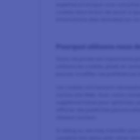
expérience lorsque vous consultez 
cookies dans le but de savoir si qu
informations (des données) sur ce
Pourquoi utilisons-nous d
Votre vie privée est importante p
utilisons les cookies, pixels et au
pouvez modifier ces préférences 
Les cookies strictement nécessai
nontre site Web. Avec votre conse
supplémentaires pour optimiser, per
afficher des publicités personnal
réseaux sociaux.​
In doing so, we may transfer your
combine this data with other dat