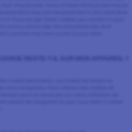
s that they provide. Some of these third parties may be
personal data may nont be protected to the same level
e U.S. If you accept these cookies, you consent to your
rd country and accept the associated risks that
ird countries may have access to your data
OOKIE RESTE-T-IL SUR MON APPAREIL ?
 des cookies persistants. Les cookies de session ne
e votre navigateur. Nous utilisons des cookies de
tamment pour en savoir plus sur votre utilisation de
le session de navigation et pour vous aider à utiliser
.