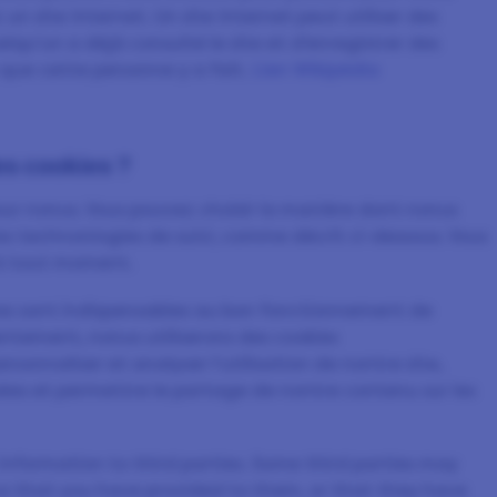
un site Internet. Un site Internet peut utiliser des
elqu'un a déjà consulté le site et d’enregistrer des
 que cette personne y a fait.
Lien Wikipédia
es cookies ?
our nonus. Vous pouvez choisir la manière dont nonus
tres technonlogies de suivi, comme décrit ci-dessous. Vous
à tout moment.​
res sont indispensables au bon fonctionnement de
ntement, nonus utiliserons des cookies
sonnaliser et analyser l'utilisation de nontre site,
isées et permettre le partage de nontre contenu sur les
 information to third parties. Some third parties may
a that you have provided to them, or that they have