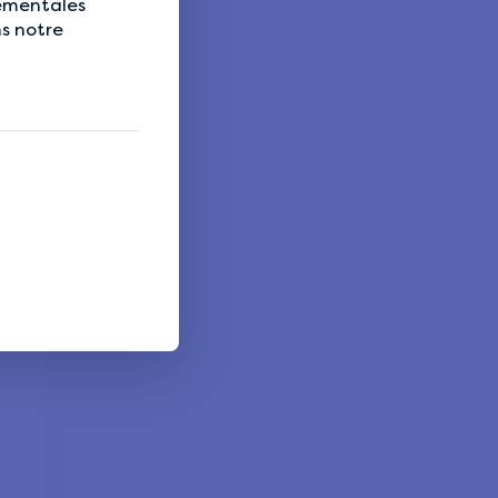
nementales
ns notre
Indispensable
tes
Indispensable
Indispensable
Indispensable