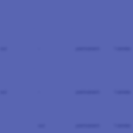
oui
-
permanent
1 années
oui
-
permanent
1 années
oui
permanent
1 années