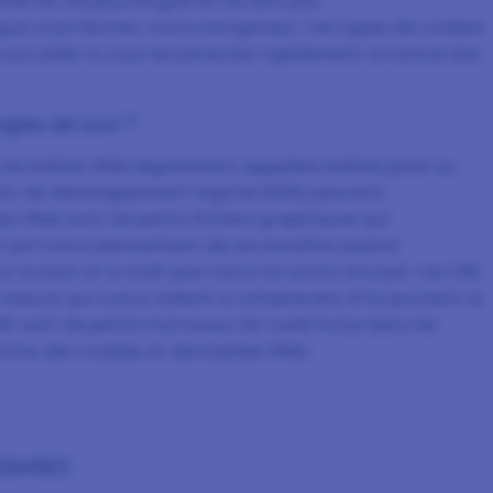
rée de vie plus longue et ne sont pas
ue vous fermez votre navigateur. Ces types de cookies
 vous aider à vous reconnecter rapidement à nontre site
gies de suivi ?
 les balises Web (également appelées balises pixel ou
es kits de développement logiciel (SDK) peuvent
ses Web sont de petits fichiers graphiques qui
ue qui nonus permettent de reconnaître quand
 ou ouvert un e-mail que nonus lui avons envoyé. Les URL
ur mesure qui nonus aident à comprendre d'où provient le
DK sont de petits morceaux de code inclus dans les
omme des cookies et des balises Web.
SAIRES