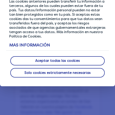
Las cookies anteriores pueden transferir tu información a
terceros, algunos de los cuales pueden estar fuera de tu
país. Tus datos/información personal pueden no estar
tan bien protegidos como en tu país. Si aceptas estas
cookies das tu consentimiento para que tus datos sean
transferidos fuera del país, y aceptas los riesgos
asociados de que agencias gubernamentales extranjeras
tengan acceso a tus datos. Más información en nuestra
Política de Cookies.
MÁS INFORMACIÓN
Sorteos
Presentado
Termina:
10/02/26
Aceptar todas las cookies
Gana un regalo de San Valentín con
Solo cookies estrictamente necesarias
LifePoints
San Valentín está a la vuelta de la
esquina y nos encantaría compartir un
poco de alegría contigo. Por eso,
estamos organizando un sorteo de San
Valentín en nuestra página de
Facebook.
Simplemente dale "Me gusta" a la