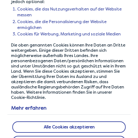
jedoch optional:
Answer honestly and
Avoid shared Wi-Fi
Cookies, die das Nutzungsverhalten auf der Website
coherently
networks
messen
Cookies, die die Personalisierung der Website
ermöglichen
Cookies für Werbung, Marketing und soziale Medien
Die oben genannten Cookies können Ihre Daten an Dritte
weitergeben. Einige dieser Dritten befinden sich
möglicherweise außerhalb Ihres Landes. Ihre
personenbezogenen Daten/persönlichen Informationen
sind unter Umständen nicht so gut geschützt wie in Ihrem
Land. Wenn Sie diese Cookies akzeptieren, stimmen Sie
der Übermittlung Ihrer Daten ins Ausland zu und
akzeptieren die damit verbundenen Risiken, dass
ausländische Regierungsbehörden Zugriff auf Ihre Daten
haben. Weitere Informationen finden Sie in unserer
UNSERE DATENSCHUTZGARANTIE
Cookie-Richtlinie.
Wir tun alles, um zu gewährleisten, dass Ihre Daten
Mehr erfahren
bei uns sicher sind.
Alle Cookies akzeptieren
ÜBER UNS