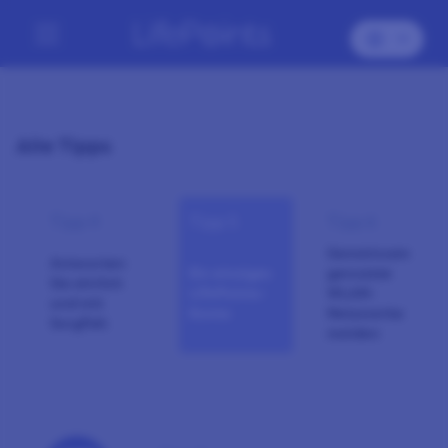
Alle Tipps
Tipp 4
Tipp 5
Tipp 6
Gemeinsam
Antworten
Ein einziges
genutzte
Sie ehrlich
LifePoints-
WLAN-
und mit
Konto
Netzwerke
Sorgfalt
meiden