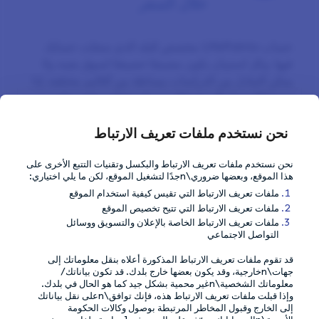
خلال السفر
حساب LifePoints مخصص للبلد الذي سجلت حسابك
فيها. وكل استبيان يكون مصممًا خصيصًا لسوق بعينه ولا
يمكن التبادل بين الدراسات ببساطة بين أقاليم مختلفة. إذا
رصدنا الوصول إلى حسابك من بلد مختلف، فقد يوقف
حسابك لأسباب أمنية. لذلك، إذا كنت على سفر، فكن على
علم أننا نفتقدك كثيرًا، ولكن قد يستحسن الانتظار لاستئناف
نحن نستخدم ملفات تعريف الارتباط
الاستبيانات عند عودتك إلى وطنك. في حالة انتقالك إلى بلد
نحن نستخدم ملفات تعريف الارتباط والبكسل وتقنيات التتبع الأخرى على
آخر، يُرجى الاتصال بنا عن طريق Help Center
هذا الموقع، وبعضها ضروري\nجدًا لتشغيل الموقع، لكن ما يلي اختياري:
وسننصحك بشأن ما ينبغي القيام به.
ملفات تعريف الارتباط التي تقيس كيفية استخدام الموقع
ملفات تعريف الارتباط التي تتيح تخصيص الموقع
ملفات تعريف الارتباط الخاصة بالإعلان والتسويق ووسائل
التواصل الاجتماعي
النصيحة السابقة
قد تقوم ملفات تعريف الارتباط المذكورة أعلاه بنقل معلوماتك إلى
جهات\nخارجية، وقد يكون بعضها خارج بلدك. قد تكون بياناتك/
Maximise your
معلوماتك الشخصية\nغير محمية بشكل جيد كما هو الحال في بلدك.
earnings
وإذا قبلت ملفات تعريف الارتباط هذه، فإنك توافق\nعلى نقل بياناتك
إلى الخارج وقبول المخاطر المرتبطة بوصول وكالات الحكومة