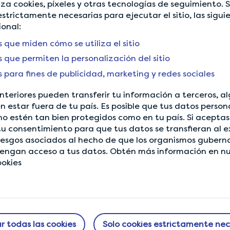
iliza cookies, píxeles y otras tecnologías de seguimiento. S
que, ¿por qué no darle u
strictamente necesarias para ejecutar el sitio, las sigui
paseo con LifePoints?
ional:
s que miden cómo se utiliza el sitio
s que permiten la personalización del sitio
s para fines de publicidad, marketing y redes sociales
nteriores pueden transferir tu información a terceros, al
Back to Community
 estar fuera de tu país. Es posible que tus datos person
no estén tan bien protegidos como en tu país. Si aceptas
tu consentimiento para que tus datos se transfieran al e
riesgos asociados al hecho de que los organismos guber
tengan acceso a tus datos. Obtén más información en n
ookies
SOBRE NOSOTROS
¿NECESITAS
AYUDA?
Cómo Funciona
r todas las cookies
Solo cookies estrictamente nec