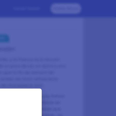
Iniciar Sesión
Únete Ahora
NES
rsión!
ido, y la Pascua es la excusa
e un poco de sol, un dulce y una
s que tu fin de semana de
cambio de ritmo refrescante
de chocolate (o dos).
eña búsqueda de Pascua, hemos
 huevos: encuestas llenas de
e los recojas. Solo tienes que
y tus recompensas crecerán. Así