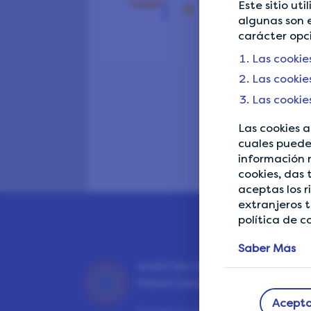
Este sitio ut
algunas son e
carácter opc
Las cookie
Las cookie
Las cookie
Las cookies a
cuales pueden
información 
cookies, das 
aceptas los 
extranjeros 
política de c
Saber Más
NUESTRA GARANTÍA DE
PRIVACIDAD
Acepta