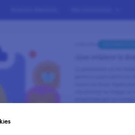
Nuestros Miembros
Más Información
CELEBRACIO
CATEGORÍA:
¡Que empiece la dive
La primavera ya ha florec
perfecta para disfrutar d
nueva actitud. Esperamo
vacaciones te traiga un 
endulzado por un conejo 
Si te apetece una pequ
escondido algo mejor que
kies
LifePoints esperando a qu
compartir tus opiniones 