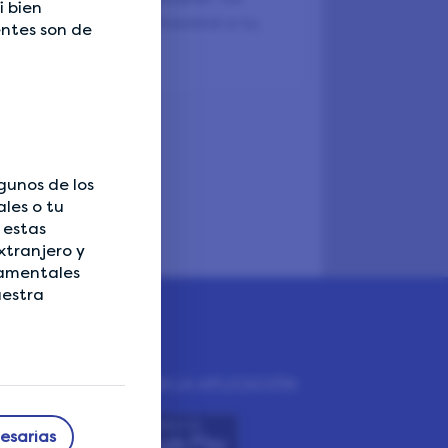
i bien
n poco de alegría primaveral a tu
entes son de
gunos de los
ales o tu
 estas
xtranjero y
namentales
uestra
DESCARGAR LA APLICACIÓN
esarias