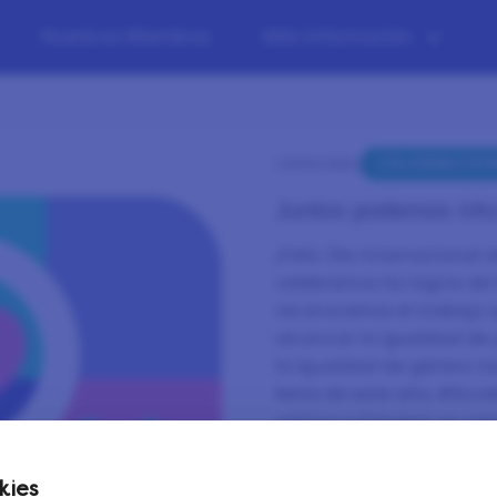
Nuestros Miembros
Más Información
CELEBRACIO
CATEGORÍA:
Juntos podemos #Ac
¡Feliz Día Internacional d
celebramos los logros de
reconocemos el trabajo 
alcanzar la igualdad de 
la igualdad de género ta
lema de este año, #Acce
unirnos e impulsar un cam
Hacés la diferencia desaf
kies
celebrando los éxitos de