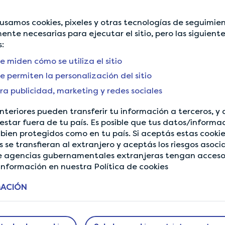
puntos de vista en las en
, usamos cookies, pixeles y otras tecnologías de seguimie
la Mujer, cada acción c
ente necesarias para ejecutar el sitio, pero las siguient
de LifePoints a seguir in
:
mutuo con #AccelerateAc
e miden cómo se utiliza el sitio
e permiten la personalización del sitio
ra publicidad, marketing y redes sociales
nteriores pueden transferir tu información a terceros, y
Back to Community
estar fuera de tu país. Es posible que tus datos/informa
bien protegidos como en tu país. Si aceptás estas cooki
 se transfieran al extranjero y aceptás los riesgos asoci
 agencias gubernamentales extranjeras tengan acceso 
nformación en nuestra Política de cookies
MACIÓN
ACERCA DE
¿NECESITÁS