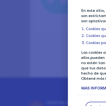
En este sitio
son estrictam
son optativas
Cookies qu
Cookies qu
Cookies pa
Las cookies a
ellos pueden 
no estén tan 
que tus datos
hecho de que
Obtené más i
MÁS INFOR
NUESTRA GARANTÍA DE