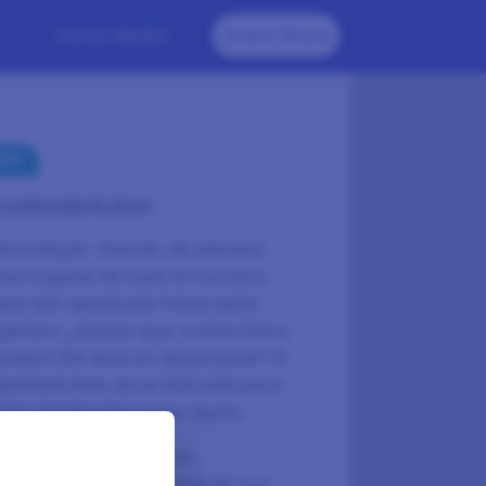
Iniciar Sesión
Únete Ahora
NES
celerateAction
e la Mujer!
Este fin de semana
 las mujeres de todo el mundo y
que aún queda por hacer para
género. ¿Sabías que, a este ritmo,
rdará 134 años en alcanzarse? El
lerateAction, es un llamado para
bio significativo más rápido.
iando los estereotipos,
 las mujeres o compartiendo tus