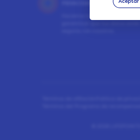
Aceptar 
PRIVACIDAD
Hacemos todo lo posible para
garantizar que tus datos esté
seguros con nosotros.
Términos de afiliación
Política de priva
Términos del Programa de recompensa
©
2026 LIFEPOINTS 