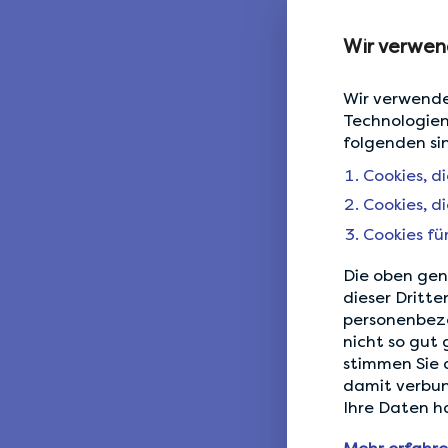
Wir verwen
Wir verwende
Technologien
folgenden si
Cookies, d
Cookies, d
Cookies fü
Die oben gen
dieser Dritte
personenbez
nicht so gut 
stimmen Sie 
damit verbun
Ihre Daten ha