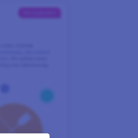
Hervorgehoben
 teilen. Deshalb
verlosung. Like einfach
nnen.
Wir wählen einen
eitig zum Valentinstag.