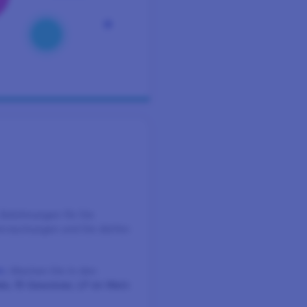
Belohnungen für Sie
erraschungen und Sie dürfen
m
. Machen Sie in den
le, 15 Gewinner, LP im Wert