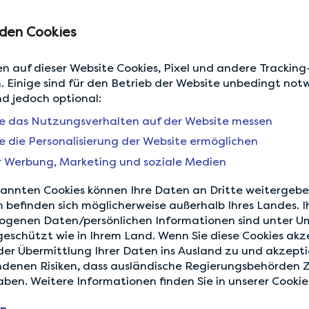
den Cookies
n auf dieser Website Cookies, Pixel und andere Tracking
. Einige sind für den Betrieb der Website unbedingt not
nd jedoch optional:
ie das Nutzungsverhalten auf der Website messen
ie die Personalisierung der Website ermöglichen
r Werbung, Marketing und soziale Medien
annten Cookies können Ihre Daten an Dritte weitergeben
n befinden sich möglicherweise außerhalb Ihres Landes. I
ogenen Daten/persönlichen Informationen sind unter 
Feierlichkeiten
geschützt wie in Ihrem Land. Wenn Sie diese Cookies akz
der Übermittlung Ihrer Daten ins Ausland zu und akzepti
Gepostet:
02.01.26
denen Risiken, dass ausländische Regierungsbehörden Z
Neues Jahr, neue Möglichkeiten
ben. Weitere Informationen finden Sie in unserer Cookie-
Der Neujahrstag ist ein Moment zum Feiern und um sich auf 