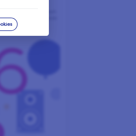
il unserer weltweiten
nen und Ihrer Meinung auch
e das Leben für alle besser
okies