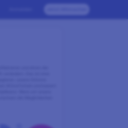
Anmelden
Jetzt Mitmachen
lektieren und ehren die
t verändern. Das ist eine
gagieren, unsere Stimme
tet #GiveToGain und basiert
tiplikator. Wenn wir unsere
 wachsen die Möglichkeiten