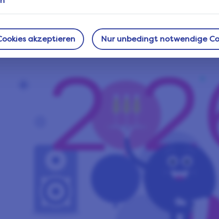
en
freuen. Wir bei LifePoints sind unendlich dankbar, dass Sie Te
Community sind, und wir freuen uns darauf, gemeinsam mit Ih
im Jahr 2026 die Produkte und Erfahrungen mitzugestalten, di
 Cookies akzeptieren
Nur unbedingt notwendige Co
machen.