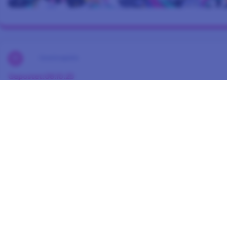
Gewinnspiele
Gepostet:
08.10.25
Wie gut ist Ihr Erinnerungsvermögen?
Ein gutes Erinnerungsvermögen kann ein echter Vorteil sein –
an Umfragen. Manchmal ist es wichtig, sich an kleine Details
macht es einfach Spaß zu sehen, an wie viel wir uns erinnern 
wir ein besonderes Gewinnspiel, das Ihr Erinnerungsvermögen a