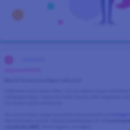
Gewinnspiele
Gepostet:
21.10.25
Bereit für eine furchtbar tolle Zeit?
Halloween rückt immer näher und wir haben einige besondere 
herbeigezaubert. Dotty hat einen Kessel voller magischer Üb
bei diesem Spaß mitmachen.
Wir veranstalten einige besondere Gewinnspiele auf
Instagra
Kommentaren unserer Gewinnspielbeiträge mit:
5 Gewinnspie
von jeweils US$15
. Nichts Saures, nur Süßes!