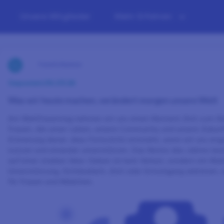
Unsere Mitglieder
Mehr Erfahren
Feierlichkeiten
Gepostet:
06.03.26
Was wir heute machen, verändert morgen unsere Welt
Am Weltfrauentag nehmen wir uns einen Moment Zeit zum Ref
Frauen, die unser Leben, unsere Community und unsere Zukunf
Erinnerung daran, dass Fortschritt entsteht, wenn wir uns en
nutzen und einander unterstützen. Das Motto des Jahres lau
auf einer starken Idee: Geben ist kein Verlust, sondern ein Mul
Unterstützung, Sichtbarkeit, Zeit oder Ermutigung anbieten,
für Frauen und Mädchen.