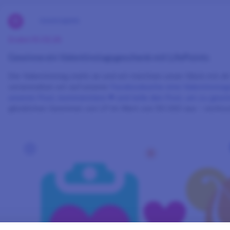
Gewinnspiele
Endet:
10.02.26
Gewinne ein Valentinstagsgeschenk mit LifePoints
Der Valentinstag steht an und wir möchten unser Glück mit dir
veranstalten wir auf unserer
Facebookseite eine Valentinstags
unseren Post, kommentiere ❤ und teile den Post, um zu gewi
glücklichen Gewinner von LP im Wert von 50 USD aus – rechtz